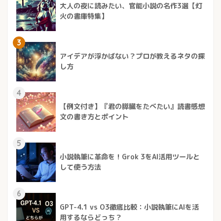
大人の夜に読みたい、官能小説の名作3選【灯
火の書庫特集】
3
アイデアが浮かばない？プロが教えるネタの探
し方
4
【例文付き】『君の膵臓をたべたい』読書感想
文の書き方とポイント
5
小説執筆に革命を！Grok 3をAI活用ツールと
して使う方法
6
GPT-4.1 vs O3徹底比較：小説執筆にAIを活
用するならどっち？