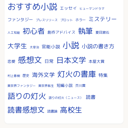
おすすめ小説
エッセイ
ヒューマンドラマ
ミステリー
ファンタジー
ホラー
プレスリリース
プロット
執筆
初心者
創作アドバイス
夏目漱石
人工知能
小説
大学生
小説の書き方
官能小説
太宰治
感想文
日本文学
日常
恋愛
本屋大賞
灯火の書庫
海外文学
特集
歴史
村上春樹
短編小説
芥川賞
異世界ファンタジー
異世界転生
語りの灯火
読書
語りの灯火（ニュース）
読書感想文
高校生
読書論