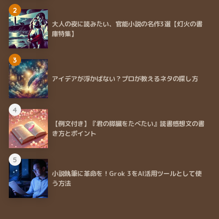
2
大人の夜に読みたい、官能小説の名作3選【灯火の書
庫特集】
3
アイデアが浮かばない？プロが教えるネタの探し方
4
【例文付き】『君の膵臓をたべたい』読書感想文の書
き方とポイント
5
小説執筆に革命を！Grok 3をAI活用ツールとして使
う方法