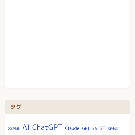
タグ
AI
ChatGPT
SF
Claude
GPT-5.5
2025年
SF小説