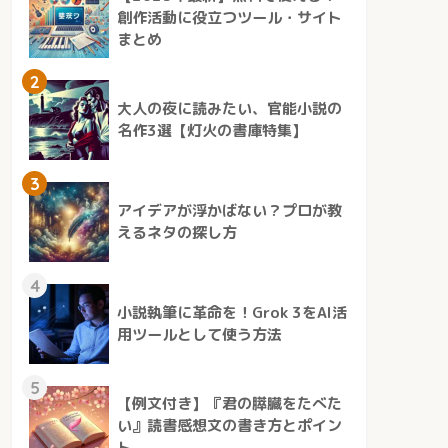
創作活動に役立つツール・サイト
まとめ
2
大人の夜に読みたい、官能小説の
名作3選【灯火の書庫特集】
3
アイデアが浮かばない？プロが教
えるネタの探し方
4
小説執筆に革命を！Grok 3をAI活
用ツールとして使う方法
5
【例文付き】『君の膵臓をたべた
い』読書感想文の書き方とポイン
ト