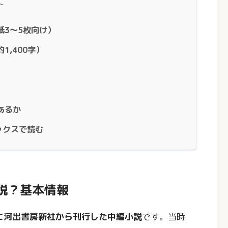
ト
紙3〜5枚向け）
1,400字）
あるか
ックスで読む
小説？基本情報
年に河出書房新社から刊行した中編小説
です。当時