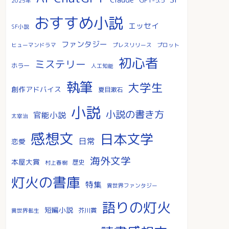
2025年
おすすめ小説
エッセイ
SF小説
ファンタジー
ヒューマンドラマ
プレスリリース
プロット
初心者
ミステリー
ホラー
人工知能
執筆
大学生
創作アドバイス
夏目漱石
小説
小説の書き方
官能小説
太宰治
感想文
日本文学
日常
恋愛
海外文学
本屋大賞
歴史
村上春樹
灯火の書庫
特集
異世界ファンタジー
語りの灯火
短編小説
芥川賞
異世界転生