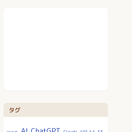
タグ
AI
ChatGPT
SF
Claude
GPT-5.5