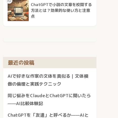
10
ChatGPTで小説の文章を校閲する
方法とは？効果的な使い方と注意
点
最近の投稿
AIで好きな作家の文体を真似る｜文体模
倣の倫理と実践テクニック
同じ悩みをClaudeとChatGPTに聞いたら
——AI比較体験記
ChatGPTを「友達」と呼べるか——AIと