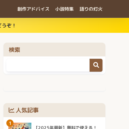
創作アドバイス
小説特集
語りの灯火
どうぞ！
検索
人気記事
1
【2025年最新】無料で使える！