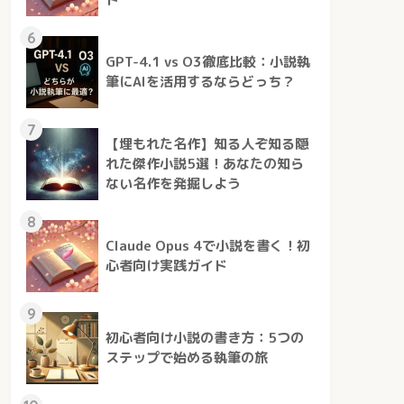
6
GPT-4.1 vs O3徹底比較：小説執
筆にAIを活用するならどっち？
7
【埋もれた名作】知る人ぞ知る隠
れた傑作小説5選！あなたの知ら
ない名作を発掘しよう
8
Claude Opus 4で小説を書く！初
心者向け実践ガイド
9
初心者向け小説の書き方：5つの
ステップで始める執筆の旅