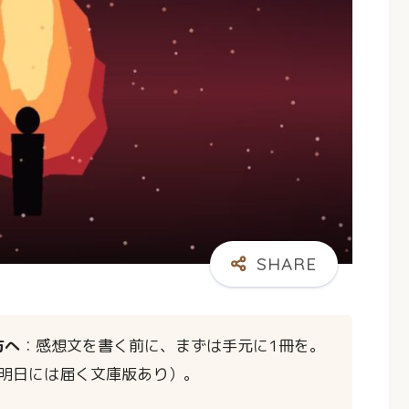
方へ
：感想文を書く前に、まずは手元に1冊を。
明日には届く文庫版あり）。