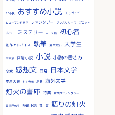
2025年
おすすめ小説
エッセイ
SF小説
ファンタジー
ヒューマンドラマ
プレスリリース
プロット
初心者
ミステリー
ホラー
人工知能
執筆
大学生
創作アドバイス
夏目漱石
小説
小説の書き方
官能小説
太宰治
感想文
日本文学
日常
恋愛
海外文学
本屋大賞
歴史
村上春樹
灯火の書庫
特集
異世界ファンタジー
語りの灯火
短編小説
芥川賞
異世界転生