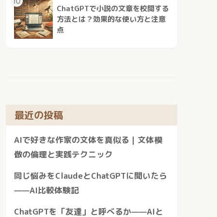
10
ChatGPTで小説の文章を校閲する
方法とは？効果的な使い方と注意
点
最近の投稿
AIで好きな作家の文体を真似る｜文体模
倣の倫理と実践テクニック
同じ悩みをClaudeとChatGPTに聞いたら
——AI比較体験記
ChatGPTを「友達」と呼べるか——AIと