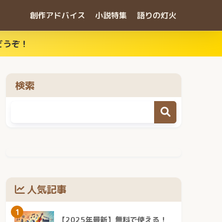
創作アドバイス
小説特集
語りの灯火
どうぞ！
検索
人気記事
1
【2025年最新】無料で使える！