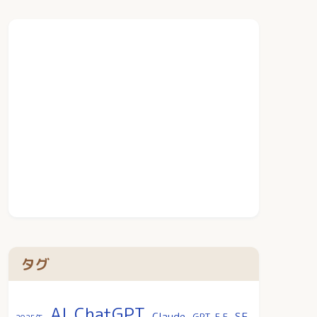
タグ
AI
ChatGPT
SF
Claude
GPT-5.5