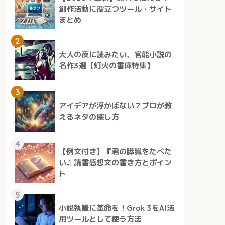
創作活動に役立つツール・サイト
まとめ
2
大人の夜に読みたい、官能小説の
名作3選【灯火の書庫特集】
3
アイデアが浮かばない？プロが教
えるネタの探し方
4
【例文付き】『君の膵臓をたべた
い』読書感想文の書き方とポイン
ト
5
小説執筆に革命を！Grok 3をAI活
用ツールとして使う方法