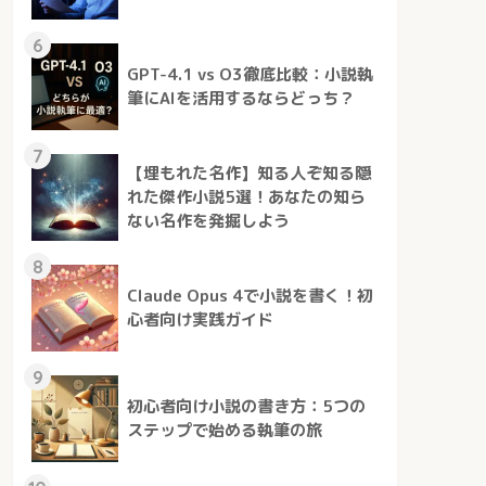
6
GPT-4.1 vs O3徹底比較：小説執
筆にAIを活用するならどっち？
7
【埋もれた名作】知る人ぞ知る隠
れた傑作小説5選！あなたの知ら
ない名作を発掘しよう
8
Claude Opus 4で小説を書く！初
心者向け実践ガイド
9
初心者向け小説の書き方：5つの
ステップで始める執筆の旅