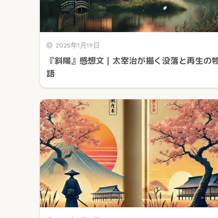
2025年1月19日
『斜陽』感想文｜太宰治が描く没落と再生の
語