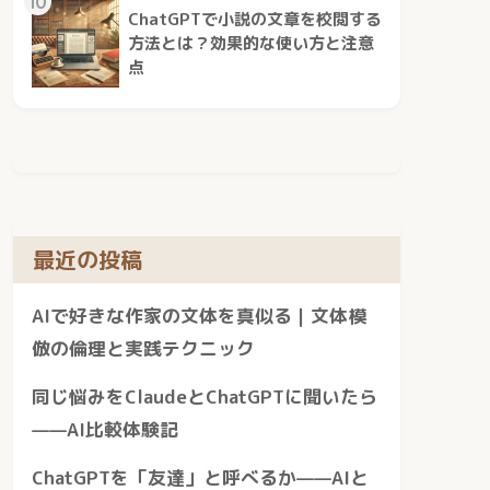
10
ChatGPTで小説の文章を校閲する
方法とは？効果的な使い方と注意
点
最近の投稿
AIで好きな作家の文体を真似る｜文体模
倣の倫理と実践テクニック
同じ悩みをClaudeとChatGPTに聞いたら
——AI比較体験記
ChatGPTを「友達」と呼べるか——AIと