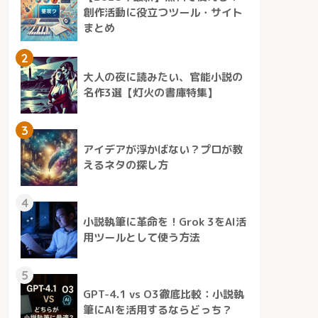
創作活動に役立つツール・サイト
まとめ
2
大人の夜に読みたい、官能小説の
名作3選【灯火の書庫特集】
3
アイデアが浮かばない？プロが教
えるネタの探し方
4
小説執筆に革命を！Grok 3をAI活
用ツールとして使う方法
5
GPT-4.1 vs O3徹底比較：小説執
筆にAIを活用するならどっち？