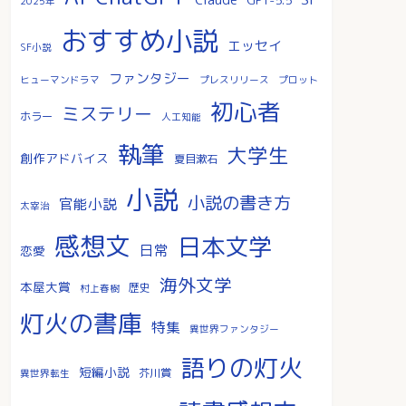
2025年
おすすめ小説
エッセイ
SF小説
ファンタジー
ヒューマンドラマ
プレスリリース
プロット
初心者
ミステリー
ホラー
人工知能
執筆
大学生
創作アドバイス
夏目漱石
小説
小説の書き方
官能小説
太宰治
感想文
日本文学
日常
恋愛
海外文学
本屋大賞
歴史
村上春樹
灯火の書庫
特集
異世界ファンタジー
語りの灯火
短編小説
芥川賞
異世界転生