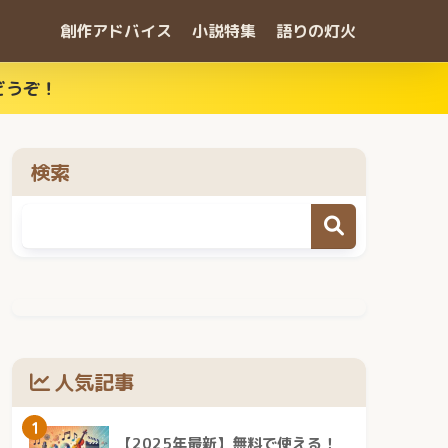
創作アドバイス
小説特集
語りの灯火
どうぞ！
検索
人気記事
1
【2025年最新】無料で使える！