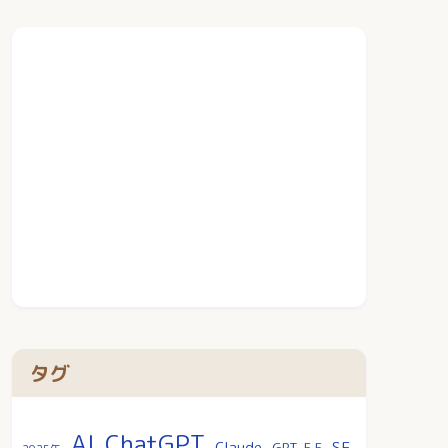
タグ
AI
ChatGPT
SF
Claude
GPT-5.5