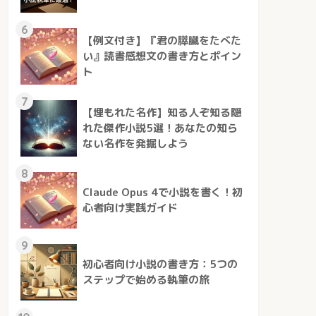
6
【例文付き】『君の膵臓をたべた
い』読書感想文の書き方とポイン
ト
7
【埋もれた名作】知る人ぞ知る隠
れた傑作小説5選！あなたの知ら
ない名作を発掘しよう
8
Claude Opus 4で小説を書く！初
心者向け実践ガイド
9
初心者向け小説の書き方：5つの
ステップで始める執筆の旅