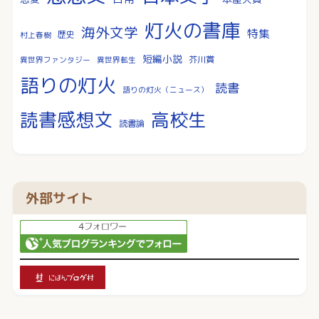
灯火の書庫
海外文学
特集
歴史
村上春樹
短編小説
芥川賞
異世界ファンタジー
異世界転生
語りの灯火
読書
語りの灯火（ニュース）
読書感想文
高校生
読書論
外部サイト