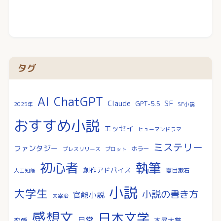
タグ
AI
ChatGPT
SF
Claude
GPT-5.5
2025年
SF小説
おすすめ小説
エッセイ
ヒューマンドラマ
ミステリー
ファンタジー
ホラー
プレスリリース
プロット
執筆
初心者
創作アドバイス
夏目漱石
人工知能
小説
大学生
小説の書き方
官能小説
太宰治
感想文
日本文学
日常
恋愛
本屋大賞