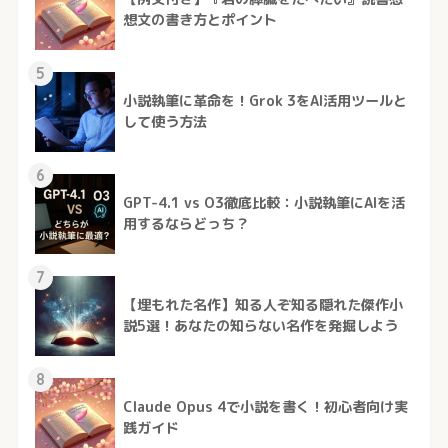
想文の書き方とポイント
5
小説執筆に革命を！Grok 3をAI活用ツールと
して使う方法
6
GPT-4.1 vs O3徹底比較：小説執筆にAIを活
用するならどっち？
7
【埋もれた名作】知る人ぞ知る隠れた傑作小
説5選！あなたの知らない名作を発掘しよう
8
Claude Opus 4で小説を書く！初心者向け実
践ガイド