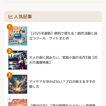
人気記事
1
【2025年最新】無料で使える！創作活動に役
立つツール・サイトまとめ
2
大人の夜に読みたい、官能小説の名作3選【灯
火の書庫特集】
3
アイデアが浮かばない？プロが教えるネタの
探し方
4
【例文付き】『君の膵臓をたべたい』読書感