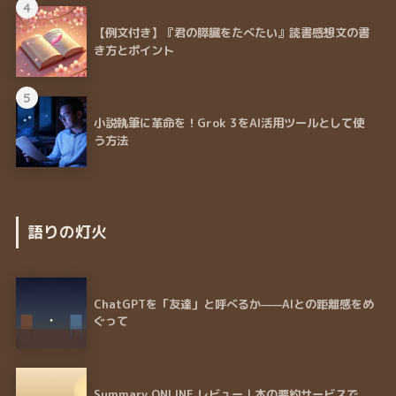
4
【例文付き】『君の膵臓をたべたい』読書感想文の書
き方とポイント
5
小説執筆に革命を！Grok 3をAI活用ツールとして使
う方法
語りの灯火
ChatGPTを「友達」と呼べるか——AIとの距離感をめ
ぐって
Summary ONLINE レビュー｜本の要約サービスで