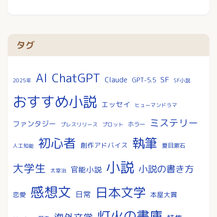
タグ
AI
ChatGPT
SF
Claude
GPT-5.5
2025年
SF小説
おすすめ小説
エッセイ
ヒューマンドラマ
ミステリー
ファンタジー
ホラー
プレスリリース
プロット
執筆
初心者
創作アドバイス
夏目漱石
人工知能
小説
大学生
小説の書き方
官能小説
太宰治
感想文
日本文学
日常
恋愛
本屋大賞
灯火の書庫