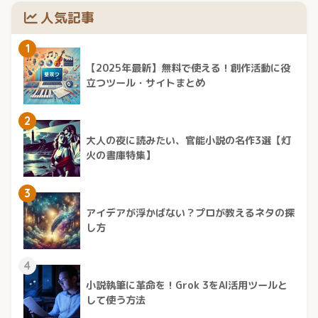
人気記事
1
【2025年最新】無料で使える！創作活動に役
立つツール・サイトまとめ
2
大人の夜に読みたい、官能小説の名作3選【灯
火の書庫特集】
3
アイデアが浮かばない？プロが教えるネタの探
し方
4
小説執筆に革命を！Grok 3をAI活用ツールと
して使う方法