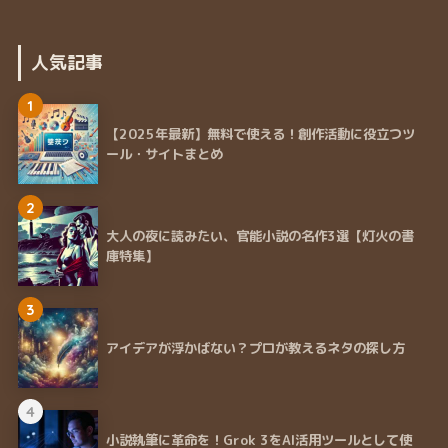
人気記事
1
【2025年最新】無料で使える！創作活動に役立つツ
ール・サイトまとめ
2
大人の夜に読みたい、官能小説の名作3選【灯火の書
庫特集】
3
アイデアが浮かばない？プロが教えるネタの探し方
4
小説執筆に革命を！Grok 3をAI活用ツールとして使