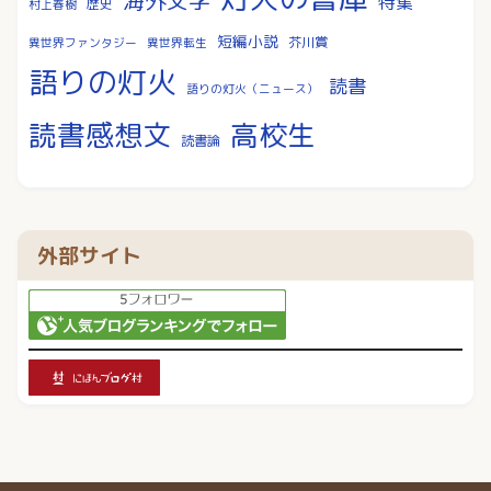
海外文学
特集
歴史
村上春樹
短編小説
芥川賞
異世界ファンタジー
異世界転生
語りの灯火
読書
語りの灯火（ニュース）
読書感想文
高校生
読書論
外部サイト