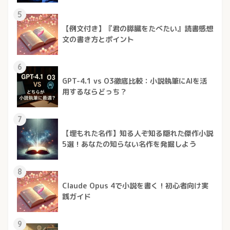
5
【例文付き】『君の膵臓をたべたい』読書感想
文の書き方とポイント
6
GPT-4.1 vs O3徹底比較：小説執筆にAIを活
用するならどっち？
7
【埋もれた名作】知る人ぞ知る隠れた傑作小説
5選！あなたの知らない名作を発掘しよう
8
Claude Opus 4で小説を書く！初心者向け実
践ガイド
9