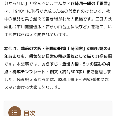
分からない」と悩んでいませんか？
谷崎潤一郎の『細雪』
は、1948年に刊行が完成した彼の代表作のひとつで、戦
中の検閲を乗り越えて書き継がれた大長編です。三度の映
画化（市川崑監督版・吉永小百合主演版など）を経て、い
まも世代を越えて愛されています。
本作は、
戦前の大阪・船場の旧家「蒔岡家」の四姉妹の3
年あまりを、何気ない日常の積み重ねとして描く
群像長編
です。本記事では、
あらすじ・登場人物・5つの読みの視
点・構成テンプレート・例文（約1,500字）まで
整理しま
した。読み終えるころには、原稿用紙3〜5枚の感想文が
スッと書ける状態になります。
目次