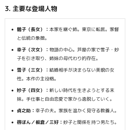
3. 主要な登場人物
鶴子（長女）：
本家を継ぐ姉。東京に転居。家督
と伝統の象徴。
幸子（次女）：
物語の中心。芦屋の家で雪子・妙
子を引き取り、姉妹の母代わり的存在。
雪子（三女）：
結婚相手が決まらない美貌の女
性。本作の主役格。
妙子（四女）：
新しい時代を生きようとする末
妹。手仕事と自由恋愛で家から逸脱していく。
貞之助：
幸子の夫。家族を温かく見守る教養人。
啓ぼん／板倉／三好：
妙子と関係を持つ男たち。