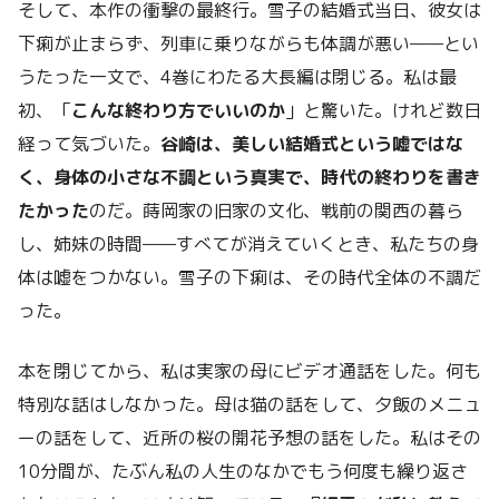
そして、本作の衝撃の最終行。雪子の結婚式当日、彼女は
下痢が止まらず、列車に乗りながらも体調が悪い——とい
うたった一文で、4巻にわたる大長編は閉じる。私は最
初、「
こんな終わり方でいいのか
」と驚いた。けれど数日
経って気づいた。
谷崎は、美しい結婚式という嘘ではな
く、身体の小さな不調という真実で、時代の終わりを書き
たかった
のだ。蒔岡家の旧家の文化、戦前の関西の暮ら
し、姉妹の時間——すべてが消えていくとき、私たちの身
体は嘘をつかない。雪子の下痢は、その時代全体の不調だ
った。
本を閉じてから、私は実家の母にビデオ通話をした。何も
特別な話はしなかった。母は猫の話をして、夕飯のメニュ
ーの話をして、近所の桜の開花予想の話をした。私はその
10分間が、たぶん私の人生のなかでもう何度も繰り返さ