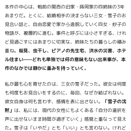
本作の中心は、戦前の関西の旧家・蒔岡家の四姉妹の3年
あまりだ。とくに、結婚相手の決まらない三女・雪子のお
見合い話と、自由恋愛で家から逸脱していく四女・妙子の
物語が、複層的に進む。事件と呼ぶには小さすぎる、けれ
ど見過ごすにはあまりに切実な、姉妹たちの暮らしの積み
重ね。
桜見、虫干し、ピアノの先生宅、洪水の災害、ホテ
ル住まい——どれも単独では何の意味もない出来事が、本
作のなかでは静かに重みを持っていく
。
私が最も心を寄せたのは、三女の雪子だった。彼女は何度
も何度もお見合いをするのに、毎回、なぜか結ばれない。
彼女自身は何も言わず、感情を表に出さない。
「雪子の沈
黙」
は、私には、現代の女性にもよくある「自分の選択を
声に出せないまま時間が過ぎていく」感覚と重なって見え
た。雪子は「いやだ」とも「いい」とも言わない。けれど