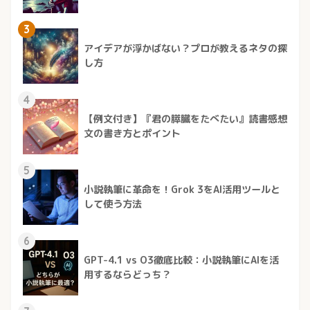
3
アイデアが浮かばない？プロが教えるネタの探
し方
4
【例文付き】『君の膵臓をたべたい』読書感想
文の書き方とポイント
5
小説執筆に革命を！Grok 3をAI活用ツールと
して使う方法
6
GPT-4.1 vs O3徹底比較：小説執筆にAIを活
用するならどっち？