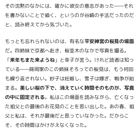
その沈黙のなかには、確かに彼女の意志があった——それ
を書かないことで描く、というのが谷崎の手法だったのだ
と、読み終えてから気づいた。
もっとも忘れられないのは、有名な
平安神宮の桜見の場面
だ。四姉妹で京都へ赴き、桜並木のなかで写真を撮る。
「
来年もまた来ようね
」と幸子が言う。けれど読者は知っ
ている——蒔岡家のこの姉妹そろっての桜見は、もう何回
も繰り返されない。妙子は妊娠し、雪子は嫁ぎ、戦争が始
まる。
美しい桜の下で、消えていく時間そのものが、写真
の中に固定される
。私はこの場面を読みながら、亡くなっ
た祖父との最後のお花見のことを思い出した。あの春、祖
父と私は、それが最後だと思っていなかった。だからこ
そ、その時間はかけがえなくなった。