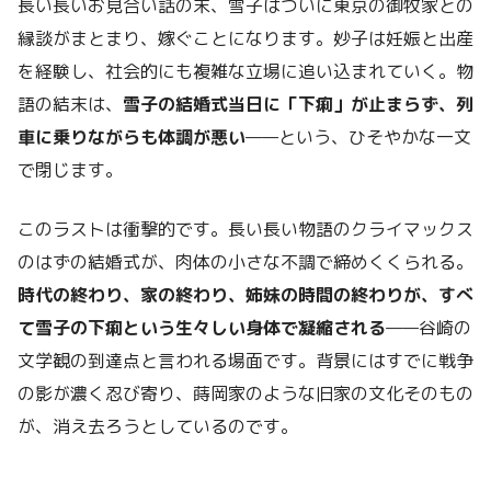
長い長いお見合い話の末、雪子はついに東京の御牧家との
縁談がまとまり、嫁ぐことになります。妙子は妊娠と出産
を経験し、社会的にも複雑な立場に追い込まれていく。物
語の結末は、
雪子の結婚式当日に「下痢」が止まらず、列
車に乗りながらも体調が悪い
——という、ひそやかな一文
で閉じます。
このラストは衝撃的です。長い長い物語のクライマックス
のはずの結婚式が、肉体の小さな不調で締めくくられる。
時代の終わり、家の終わり、姉妹の時間の終わりが、すべ
て雪子の下痢という生々しい身体で凝縮される
——谷崎の
文学観の到達点と言われる場面です。背景にはすでに戦争
の影が濃く忍び寄り、蒔岡家のような旧家の文化そのもの
が、消え去ろうとしているのです。