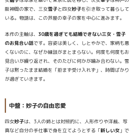
女
鶴子
は本家を継いで東京に居を移し、次女
幸子
は神戸の
阪神間の家で、三女
雪子
と四女
妙子
を引き取って暮らして
いる。物語は、この芦屋の幸子の家を中心に進みます。
本作の主軸は、
30歳を過ぎても結婚できない三女・雪子
のお見合い話
です。容姿は美しく、しとやかで、家柄も悪
くないのに、なぜか縁談がまとまらない。何度も何度もお
見合いが繰り返され、そのたびに何かが噛み合わない。雪
子は黙ったまま結婚を「拒まず受け入れず」、時間ばかり
が過ぎていきます。
中盤：妙子の自由恋愛
四女
妙子
は、3人の姉とは対照的に、人形作りや洋裁、写
真など自分の手仕事で身を立てようとする「
新しい女
」で