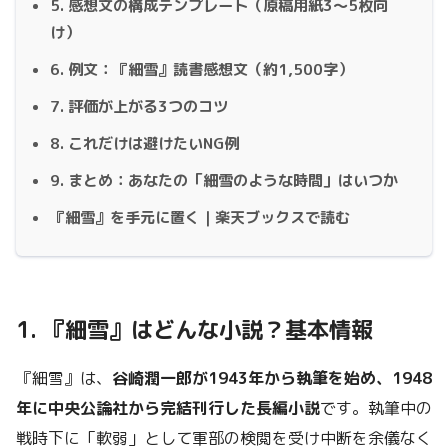
5. 感想文の構成テンプレート（原稿用紙3〜5枚向
け）
6. 例文：『細雪』読書感想文（約1,500字）
7. 評価が上がる3つのコツ
8. これだけは避けたいNG例
9. まとめ：あなたの「細雪のような時間」はいつか
『細雪』を手元に置く｜楽天ブックスで読む
1. 『細雪』はどんな小説？基本情報
『細雪』は、
谷崎潤一郎が1943年から執筆を始め、1948
年に中央公論社から完結刊行した長編小説
です。執筆中の
戦時下に「軟弱」として軍部の検閲を受け中断を余儀なく