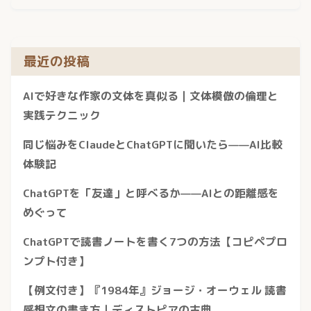
最近の投稿
AIで好きな作家の文体を真似る｜文体模倣の倫理と
実践テクニック
同じ悩みをClaudeとChatGPTに聞いたら——AI比較
体験記
ChatGPTを「友達」と呼べるか——AIとの距離感を
めぐって
ChatGPTで読書ノートを書く7つの方法【コピペプロ
ンプト付き】
【例文付き】『1984年』ジョージ・オーウェル 読書
感想文の書き方｜ディストピアの古典