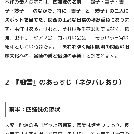
本作の最大の魅力は、
四姉妹の名前——鶴子・幸子・雪
子・妙子——のなかで、特に「雪子」と「妙子」の二人に
スポットを当てた、関西の上品な日常の積み重ね
にありま
す。事件はある。けれど、それは派手な悲劇ではなく、桜
見、虫干し、ピアノ会、関西弁の会話——そういう日常の
総和としての時間です。
「失われゆく昭和初期の関西の旧
家文化への、谷崎の愛と惜別の手紙
」と評されます。
2. 『細雪』のあらすじ（ネタバレあり）
前半：四姉妹の現状
大阪・船場の名門だった
蒔岡家
。家業は傾きつつあり、長