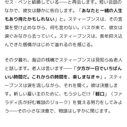
セス・ベンと結婚している——と再会します。短い会話の
なかで、彼女は静かに告白します。「
あなたと一緒の人生
もあり得たかもしれない
」と。スティーブンスは、その言
葉を受け止めながら、何も言わない。バスが来て、彼女は
涙ぐみながら去っていく。スティーブンスは、長年抑え込
んできた感情がはじめて溢れるのを感じる。
その夕暮れ、海辺の桟橋でスティーブンスは見知らぬ老人
と話します。老人は言います——「
夕方が一日でいちばん
いい時間だ。これからの時間を、楽しまなきゃ
」。スティ
ーブンスは涙を流しながら、それを聞く。彼は決意しま
す。新しい雇い主のために、もう少しだけ「
軽口
」（ファ
ラディ氏が好む雑談のジョーク）を覚える努力をしてみよ
う——その小さな決意で、物語はしずかに閉じます。