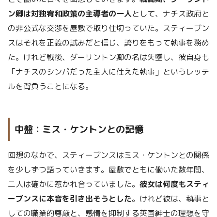
ン卿は対独宥和政策の主導者の一人
として、ナチス政府と
の非公式な交渉を屋敷で取り仕切っていた。スティーブン
スはそれを正義の試みだと信じ、誇りをもって執事を務め
た。けれど戦後、ダーリントン卿の名は失墜し、彼自身も
「ナチスのシンパだった主人に仕えた執事」というレッテ
ルを背負うことになる。
中盤：ミス・ケントンとの記憶
回想のなかで、スティーブンスはミス・ケントンとの関係
を少しずつ語っていきます。屋敷でともに働いた数年間、
二人は確かに惹かれ合っていました。
彼女は何度もスティ
ーブンスに本音を引き出そうとした
。けれど彼は、執事と
しての職業的尊厳と、感情を抑制する英国紳士の理想を守