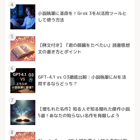
4
小説執筆に革命を！Grok 3をAI活用ツールと
して使う方法
5
【例文付き】『君の膵臓をたべたい』読書感想
文の書き方とポイント
6
GPT-4.1 vs O3徹底比較：小説執筆にAIを活
用するならどっち？
7
【埋もれた名作】知る人ぞ知る隠れた傑作小説
5選！あなたの知らない名作を発掘しよう
8