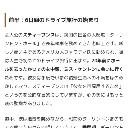
前半：6日間のドライブ旅行の始まり
主人公の
スティーブンス
は、英国の田舎の大邸宅「ダーリ
ントン・ホール」で長年執事を務めてきた老紳士です。新
しい雇い主であるアメリカ人ファラディ氏に勧められ、彼
は人生で初めてのドライブ旅行に出ます。
20年前にホー
ルを去ったかつての女中頭、ミス・ケントンに会いに行く
ためです。彼女は手紙でいまの結婚生活への不満をほのめ
かしており、スティーブンスは「彼女を再雇用するため」
というのを公的な目的にしていますが、心の奥にはもっと
別の動機がありました。
道中、彼は風景を眺めながら、戦前のダーリントン卿のも
とで働いた日々を回想していきます。
戦間期、ダーリント