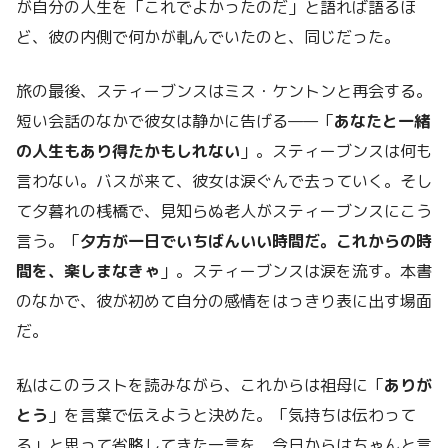
が自分の人生を「これでよかったのだ」と語れば語るほ
ど、彼の内側で何かが軋んでいたのと、同じだった。
旅の最後、スティーブンスはミス・ケントンと再会する。
短い会話のなかで彼女は静かに告げる——「
あなたと一緒
の人生もあり得たかもしれない
」。スティーブンスは何も
言わない。バスが来て、彼女は涙ぐんで去っていく。そし
て夕暮れの桟橋で、見知らぬ老人がスティーブンスにこう
言う。「
夕方が一日でいちばんいい時間だ。これからの時
間を、楽しまなきゃ
」。スティーブンスは涙を流す。本書
のなかで、彼が初めて自分の感情をはっきり表に出す場面
だ。
私はこのラストを読みながら、これからは祖母に「
ありが
とう
」を言葉で伝えようと決めた。「気持ちは伝わって
る」と思って省略してきた一言を、今日からはちゃんと言