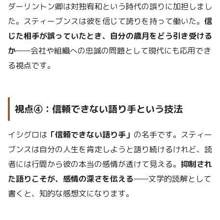
ダーリントン卿は対独宥和という時代の誤りに加担しまし
た。スティーブンスは彼を信じて誇りを持って働いた。
信
じた相手が誤っていたとき、自分の歳月をどう引き受ける
か
——会社や組織への忠誠の問題として現代にも応用でき
る視点です。
視点④：信頼できない語り手という技法
イシグロは
「信頼できない語り手」
の名手です。スティー
ブンスは自分の人生を肯定しようと語り続けるけれど、読
者には行間から彼の本当の感情が透けて見える。
抑制され
た語りこそが、感情の深さを伝える
——文学的読解として
書くと、知的な感想文になります。