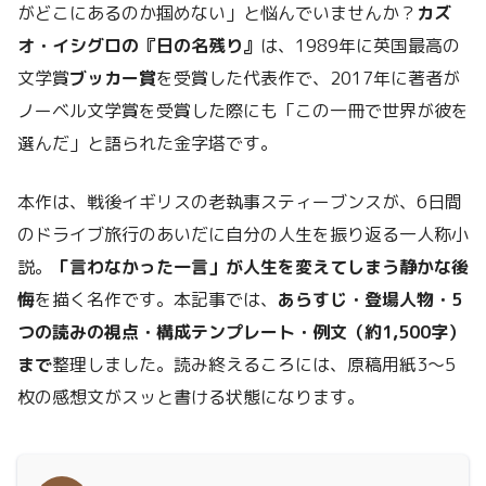
がどこにあるのか掴めない」と悩んでいませんか？
カズ
オ・イシグロの『日の名残り』
は、1989年に英国最高の
文学賞
ブッカー賞
を受賞した代表作で、2017年に著者が
ノーベル文学賞を受賞した際にも「この一冊で世界が彼を
選んだ」と語られた金字塔です。
本作は、戦後イギリスの老執事スティーブンスが、6日間
のドライブ旅行のあいだに自分の人生を振り返る一人称小
説。
「言わなかった一言」が人生を変えてしまう静かな後
悔
を描く名作です。本記事では、
あらすじ・登場人物・5
つの読みの視点・構成テンプレート・例文（約1,500字）
まで
整理しました。読み終えるころには、原稿用紙3〜5
枚の感想文がスッと書ける状態になります。