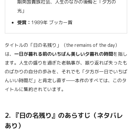
期英国貴族社会、人生のなかの後悔と「夕方の
光」
受賞：
1989年 ブッカー賞
タイトルの「日の名残り」（the remains of the day）
は、
一日が暮れる前のいちばん美しい夕暮れの時間
を指し
ます。人生の盛りを過ぎた老執事が、振り返れば失ったも
のばかりの自分の歩みを、それでも「夕方が一日でいちば
んいい時間だ」と肯定し直す——本作のすべては、このタ
イトルに集約されています。
2. 『日の名残り』のあらすじ（ネタバレ
あり）