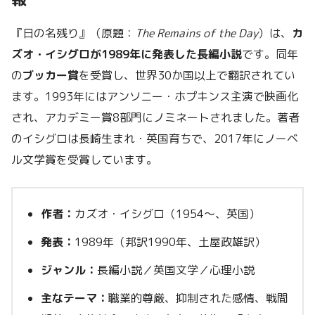
『日の名残り』（原題：
The Remains of the Day
）は、
カ
ズオ・イシグロが1989年に発表した長編小説
です。同年
の
ブッカー賞
を受賞し、世界30か国以上で翻訳されてい
ます。1993年にはアンソニー・ホプキンス主演で映画化
され、アカデミー賞8部門にノミネートされました。著者
のイシグロは長崎生まれ・英国育ちで、2017年にノーベ
ル文学賞を受賞しています。
作者：
カズオ・イシグロ（1954〜、英国）
発表：
1989年（邦訳1990年、土屋政雄訳）
ジャンル：
長編小説／英国文学／心理小説
主なテーマ：
職業的尊厳、抑制された感情、戦間