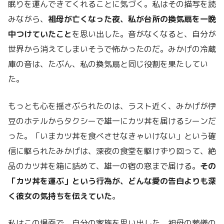
眠りを運んできてくれることに気づく。私はその描写を読
みながら、
祖母が亡くなった夜、私が台所の換気扇を一晩
中つけていたこと
を思い出した。音がなくなると、自分が
世界から消えてしまいそうで怖かったのだ。みかげの冷蔵
庫の音は、たぶん、私の換気扇と同じ役割を果たしてい
た。
もっとも心を揺さぶられたのは、ラスト近く、みかげが伊
豆のホテルからタクシーで雄一にカツ丼を届けるシーンだ
った。「いまカツ丼を食べさせなきゃいけない」という確
信に駆られたみかげは、深夜の食堂を駆けずり回って、絶
品のカツ丼を箱に詰めて、雄一の宿の窓まで届ける。
その
「カツ丼を運ぶ」という行為が、どんな愛の告白よりも深
く彼女の気持ちを伝えていた
。
私はこの場面で、自分の家族を思い出した。祖母の葬儀の