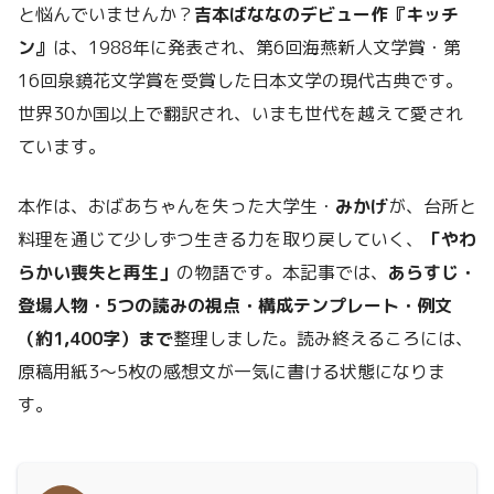
と悩んでいませんか？
吉本ばななのデビュー作『キッチ
ン』
は、1988年に発表され、第6回海燕新人文学賞・第
16回泉鏡花文学賞を受賞した日本文学の現代古典です。
世界30か国以上で翻訳され、いまも世代を越えて愛され
ています。
本作は、おばあちゃんを失った大学生・
みかげ
が、台所と
料理を通じて少しずつ生きる力を取り戻していく、
「やわ
らかい喪失と再生」
の物語です。本記事では、
あらすじ・
登場人物・5つの読みの視点・構成テンプレート・例文
（約1,400字）まで
整理しました。読み終えるころには、
原稿用紙3〜5枚の感想文が一気に書ける状態になりま
す。