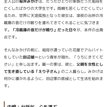
主人公の
桜井みかげ
は、たったひとりの家族だった祖母を
亡くしたばかりの大学生です。両親も若くして亡くしてい
るため、世界に天涯孤独となった彼女は、深夜の台所の冷
蔵庫の音だけが眠りを連れてきてくれることに気づきま
す。
「冷蔵庫の音だけが頼り」だった日々
が、本作の出発
点です。
そんなみかげの前に、祖母が通っていた花屋でアルバイト
をしていた
田辺雄一
という青年が現れ、「うちにきてくだ
さい」と申し出ます。雄一の家は、彼と、
父親を女性とし
て生き直している「えり子さん」
の二人暮らし。みかげは
何かに導かれるように、田辺家の居候として生活を始めま
す。
中盤：台所が、心を運ぶ