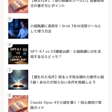
【例文付き】『君の膵臓をたべたい』読書感想
文の書き方とポイント
5
小説執筆に革命を！Grok 3をAI活用ツールと
して使う方法
6
GPT-4.1 vs O3徹底比較：小説執筆にAIを活
用するならどっち？
7
【埋もれた名作】知る人ぞ知る隠れた傑作小説
5選！あなたの知らない名作を発掘しよう
8
Claude Opus 4で小説を書く！初心者向け実
践ガイド