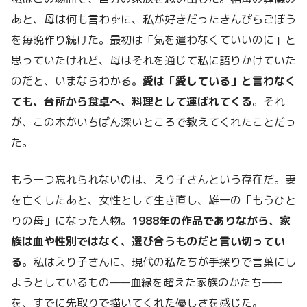
あと、母は何も言わずに、私が好きだったきんぴらごぼう
を毎晩作り続けた。最初は「気を遣わなくていいのに」と
思っていたけれど、母はそれを通じて私に語りかけていた
のだと、いまならわかる。
愛は「愛している」と言わなく
ても、台所から食卓へ、料理として運ばれてくる
。それ
が、この本がいちばん深いところで教えてくれたことだっ
た。
もう一つ忘れられないのは、えり子さんという存在だ。妻
を亡くしたあと、女性として生き直し、雄一の「もうひと
りの母」になった人物。
1988年の作品でありながら、家
族は血や性別ではなく、選び合うものだと言い切ってい
る
。私はえり子さんに、現代の私たちが手探りで言葉にし
ようとしているもの——血縁を超えた家族のかたち——
を、すでに先取りで描いてくれた優しさを感じた。