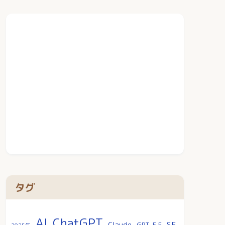
タグ
AI
ChatGPT
SF
Claude
GPT-5.5