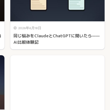
2026年6月18日
倫
同じ悩みをClaudeとChatGPTに聞いたら——
AI比較体験記