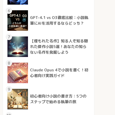
6
GPT-4.1 vs O3徹底比較：小説執
筆にAIを活用するならどっち？
7
【埋もれた名作】知る人ぞ知る隠
れた傑作小説5選！あなたの知ら
ない名作を発掘しよう
8
Claude Opus 4で小説を書く！初
心者向け実践ガイド
9
初心者向け小説の書き方：5つの
ステップで始める執筆の旅