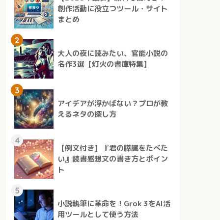
創作活動に役立つツール・サイト
まとめ
2
大人の夜に読みたい、官能小説の
名作3選【灯火の書庫特集】
3
アイデアが浮かばない？プロが教
えるネタの探し方
4
【例文付き】『君の膵臓をたべた
い』読書感想文の書き方とポイン
ト
5
小説執筆に革命を！Grok 3をAI活
用ツールとして使う方法