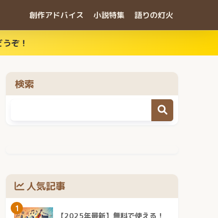
創作アドバイス
小説特集
語りの灯火
どうぞ！
検索
人気記事
1
【2025年最新】無料で使える！