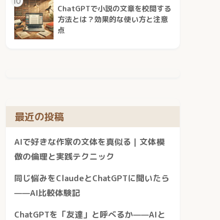
10
ChatGPTで小説の文章を校閲する
方法とは？効果的な使い方と注意
点
最近の投稿
AIで好きな作家の文体を真似る｜文体模
倣の倫理と実践テクニック
同じ悩みをClaudeとChatGPTに聞いたら
——AI比較体験記
ChatGPTを「友達」と呼べるか——AIと