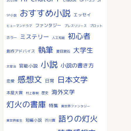
2025年
おすすめ小説
エッセイ
SF小説
ファンタジー
ヒューマンドラマ
プレスリリース
プロット
初心者
ミステリー
ホラー
人工知能
執筆
大学生
創作アドバイス
夏目漱石
小説
小説の書き方
官能小説
太宰治
感想文
日本文学
日常
恋愛
海外文学
本屋大賞
歴史
村上春樹
灯火の書庫
特集
異世界ファンタジー
語りの灯火
短編小説
芥川賞
異世界転生