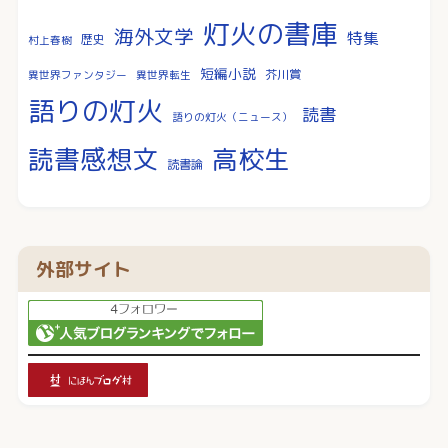
灯火の書庫
海外文学
特集
歴史
村上春樹
短編小説
芥川賞
異世界ファンタジー
異世界転生
語りの灯火
読書
語りの灯火（ニュース）
読書感想文
高校生
読書論
外部サイト