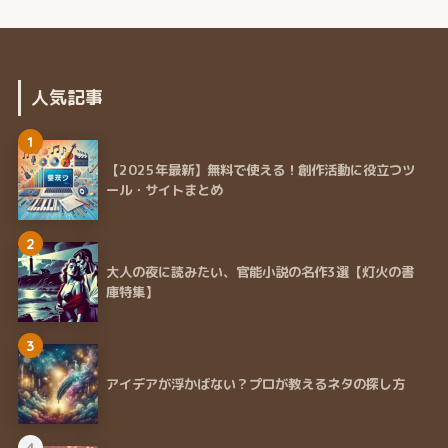
人気記事
1
【2025年最新】無料で使える！創作活動に役立つツ
ール・サイトまとめ
2
大人の夜に読みたい、官能小説の名作3選【灯火の書
庫特集】
3
アイデアが浮かばない？プロが教えるネタの探し方
4