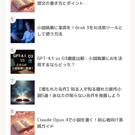
想文の書き方とポイント
5
小説執筆に革命を！Grok 3をAI活用ツールと
して使う方法
6
GPT-4.1 vs O3徹底比較：小説執筆にAIを活
用するならどっち？
7
【埋もれた名作】知る人ぞ知る隠れた傑作小
説5選！あなたの知らない名作を発掘しよう
8
Claude Opus 4で小説を書く！初心者向け実
践ガイド