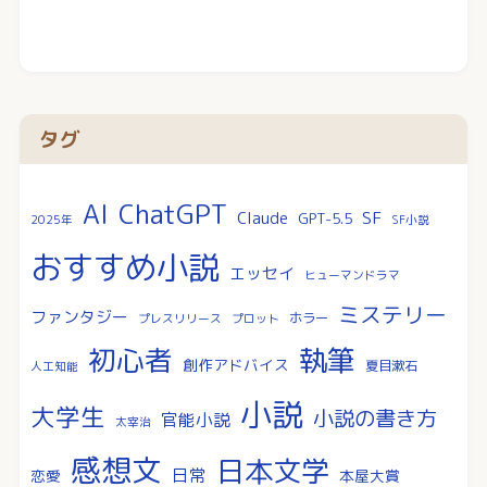
タグ
AI
ChatGPT
SF
Claude
GPT-5.5
2025年
SF小説
おすすめ小説
エッセイ
ヒューマンドラマ
ミステリー
ファンタジー
ホラー
プレスリリース
プロット
執筆
初心者
創作アドバイス
夏目漱石
人工知能
小説
大学生
小説の書き方
官能小説
太宰治
感想文
日本文学
日常
恋愛
本屋大賞