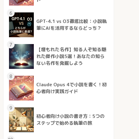
6
GPT-4.1 vs O3徹底比較：小説執
筆にAIを活用するならどっち？
7
【埋もれた名作】知る人ぞ知る隠
れた傑作小説5選！あなたの知ら
ない名作を発掘しよう
8
Claude Opus 4で小説を書く！初
心者向け実践ガイド
9
初心者向け小説の書き方：5つの
ステップで始める執筆の旅