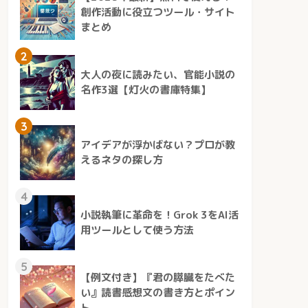
創作活動に役立つツール・サイト
まとめ
2
大人の夜に読みたい、官能小説の
名作3選【灯火の書庫特集】
3
アイデアが浮かばない？プロが教
えるネタの探し方
4
小説執筆に革命を！Grok 3をAI活
用ツールとして使う方法
5
【例文付き】『君の膵臓をたべた
い』読書感想文の書き方とポイン
ト