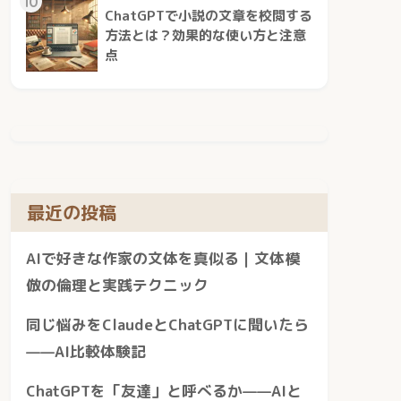
10
ChatGPTで小説の文章を校閲する
方法とは？効果的な使い方と注意
点
最近の投稿
AIで好きな作家の文体を真似る｜文体模
倣の倫理と実践テクニック
同じ悩みをClaudeとChatGPTに聞いたら
——AI比較体験記
ChatGPTを「友達」と呼べるか——AIと