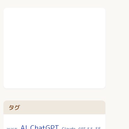
タグ
AI
ChatGPT
SF
Claude
GPT-5.5