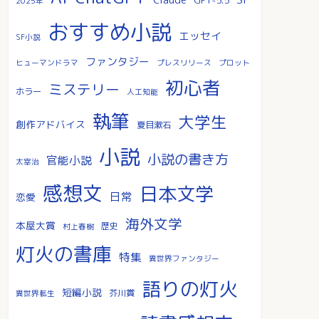
2025年
おすすめ小説
エッセイ
SF小説
ファンタジー
ヒューマンドラマ
プレスリリース
プロット
初心者
ミステリー
ホラー
人工知能
執筆
大学生
創作アドバイス
夏目漱石
小説
小説の書き方
官能小説
太宰治
感想文
日本文学
日常
恋愛
海外文学
本屋大賞
歴史
村上春樹
灯火の書庫
特集
異世界ファンタジー
語りの灯火
短編小説
芥川賞
異世界転生