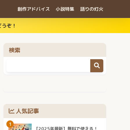
創作アドバイス
小説特集
語りの灯火
どうぞ！
検索
人気記事
1
【2025年最新】無料で使える！