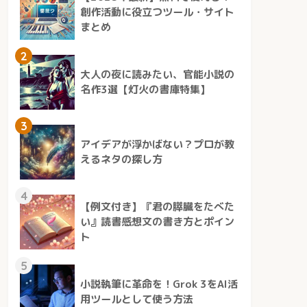
創作活動に役立つツール・サイト
まとめ
2
大人の夜に読みたい、官能小説の
名作3選【灯火の書庫特集】
3
アイデアが浮かばない？プロが教
えるネタの探し方
4
【例文付き】『君の膵臓をたべた
い』読書感想文の書き方とポイン
ト
5
小説執筆に革命を！Grok 3をAI活
用ツールとして使う方法