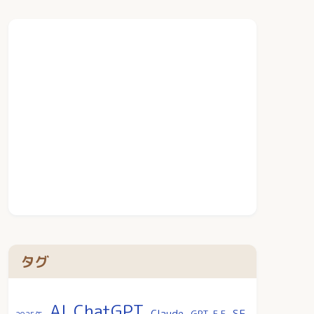
タグ
AI
ChatGPT
SF
Claude
GPT-5.5