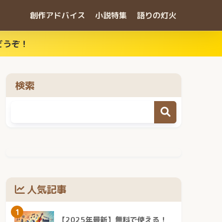
創作アドバイス
小説特集
語りの灯火
どうぞ！
検索
人気記事
1
【2025年最新】無料で使える！