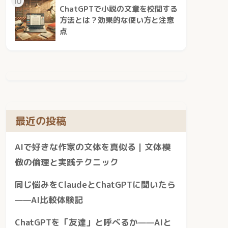
10
ChatGPTで小説の文章を校閲する
方法とは？効果的な使い方と注意
点
最近の投稿
AIで好きな作家の文体を真似る｜文体模
倣の倫理と実践テクニック
同じ悩みをClaudeとChatGPTに聞いたら
——AI比較体験記
ChatGPTを「友達」と呼べるか——AIと