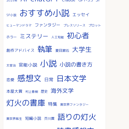
2025年
おすすめ小説
エッセイ
SF小説
ファンタジー
ヒューマンドラマ
プレスリリース
プロット
初心者
ミステリー
ホラー
人工知能
執筆
大学生
創作アドバイス
夏目漱石
小説
小説の書き方
官能小説
太宰治
感想文
日本文学
日常
恋愛
海外文学
本屋大賞
歴史
村上春樹
灯火の書庫
特集
異世界ファンタジー
語りの灯火
短編小説
芥川賞
異世界転生