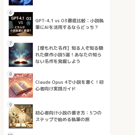
6
GPT-4.1 vs O3徹底比較：小説執
筆にAIを活用するならどっち？
7
【埋もれた名作】知る人ぞ知る隠
れた傑作小説5選！あなたの知ら
ない名作を発掘しよう
8
Claude Opus 4で小説を書く！初
心者向け実践ガイド
9
初心者向け小説の書き方：5つの
ステップで始める執筆の旅