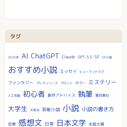
タグ
AI
ChatGPT
SF
Claude
GPT-5.5
2025年
SF小説
おすすめ小説
エッセイ
ヒューマンドラマ
ミステリー
ファンタジー
ホラー
プレスリリース
プロット
執筆
初心者
創作アドバイス
夏目漱石
人工知能
小説
大学生
小説の書き方
官能小説
太宰治
感想文
日本文学
日常
恋愛
本屋大賞