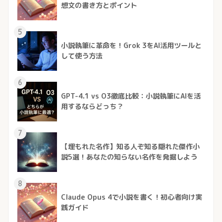
想文の書き方とポイント
5
小説執筆に革命を！Grok 3をAI活用ツールと
して使う方法
6
GPT-4.1 vs O3徹底比較：小説執筆にAIを活
用するならどっち？
7
【埋もれた名作】知る人ぞ知る隠れた傑作小
説5選！あなたの知らない名作を発掘しよう
8
Claude Opus 4で小説を書く！初心者向け実
践ガイド