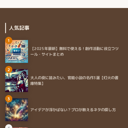
人気記事
1
【2025年最新】無料で使える！創作活動に役立つツ
ール・サイトまとめ
2
大人の夜に読みたい、官能小説の名作3選【灯火の書
庫特集】
3
アイデアが浮かばない？プロが教えるネタの探し方
4