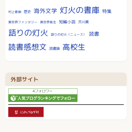
灯火の書庫
海外文学
特集
歴史
村上春樹
短編小説
芥川賞
異世界ファンタジー
異世界転生
語りの灯火
読書
語りの灯火（ニュース）
読書感想文
高校生
読書論
外部サイト