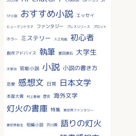
2025年
おすすめ小説
エッセイ
SF小説
ファンタジー
ヒューマンドラマ
プレスリリース
プロット
初心者
ミステリー
ホラー
人工知能
執筆
大学生
創作アドバイス
夏目漱石
小説
小説の書き方
官能小説
太宰治
感想文
日本文学
日常
恋愛
海外文学
本屋大賞
歴史
村上春樹
灯火の書庫
特集
異世界ファンタジー
語りの灯火
短編小説
芥川賞
異世界転生