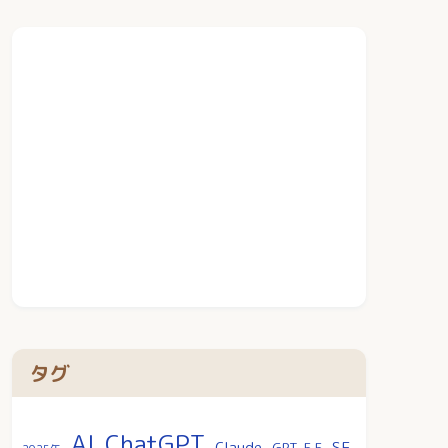
タグ
AI
ChatGPT
SF
Claude
GPT-5.5