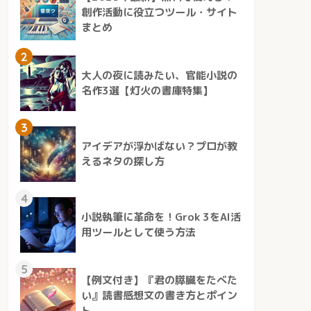
創作活動に役立つツール・サイト
まとめ
2
大人の夜に読みたい、官能小説の
名作3選【灯火の書庫特集】
3
アイデアが浮かばない？プロが教
えるネタの探し方
4
小説執筆に革命を！Grok 3をAI活
用ツールとして使う方法
5
【例文付き】『君の膵臓をたべた
い』読書感想文の書き方とポイン
ト