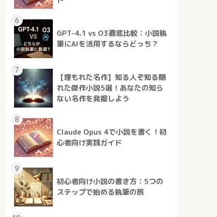
6
GPT-4.1 vs O3徹底比較：小説執
筆にAIを活用するならどっち？
7
【埋もれた名作】知る人ぞ知る隠
れた傑作小説5選！あなたの知ら
ない名作を発掘しよう
8
Claude Opus 4で小説を書く！初
心者向け実践ガイド
9
初心者向け小説の書き方：5つの
ステップで始める執筆の旅