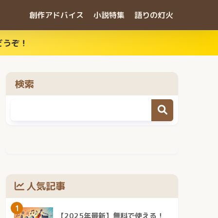
創作アドバイス
小説特集
語りの灯火
どうぞ！
検索
人気記事
1
【2025年最新】無料で使える！