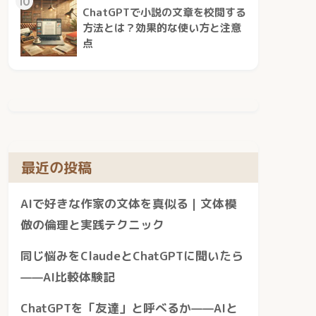
10
ChatGPTで小説の文章を校閲する
方法とは？効果的な使い方と注意
点
最近の投稿
AIで好きな作家の文体を真似る｜文体模
倣の倫理と実践テクニック
同じ悩みをClaudeとChatGPTに聞いたら
——AI比較体験記
ChatGPTを「友達」と呼べるか——AIと