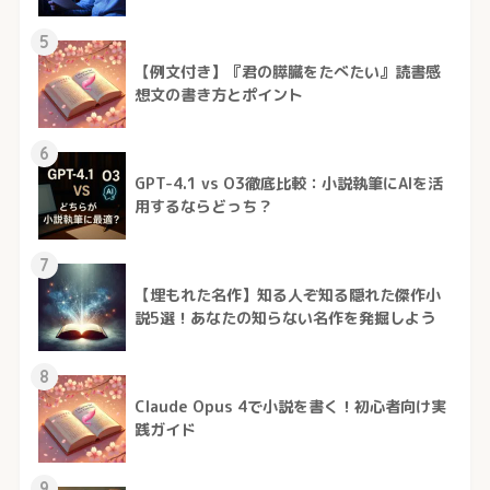
5
【例文付き】『君の膵臓をたべたい』読書感
想文の書き方とポイント
6
GPT-4.1 vs O3徹底比較：小説執筆にAIを活
用するならどっち？
7
【埋もれた名作】知る人ぞ知る隠れた傑作小
説5選！あなたの知らない名作を発掘しよう
8
Claude Opus 4で小説を書く！初心者向け実
践ガイド
9