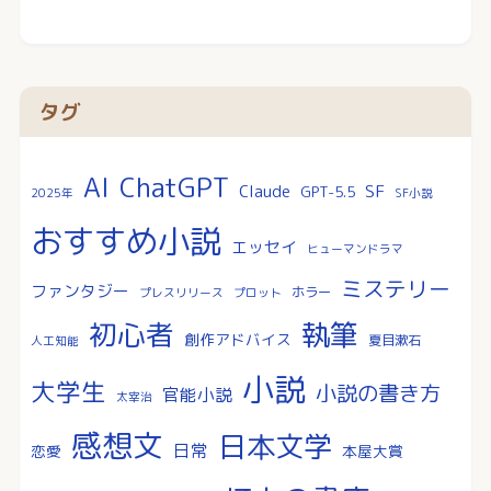
タグ
AI
ChatGPT
SF
Claude
GPT-5.5
2025年
SF小説
おすすめ小説
エッセイ
ヒューマンドラマ
ミステリー
ファンタジー
ホラー
プレスリリース
プロット
執筆
初心者
創作アドバイス
夏目漱石
人工知能
小説
大学生
小説の書き方
官能小説
太宰治
感想文
日本文学
日常
恋愛
本屋大賞