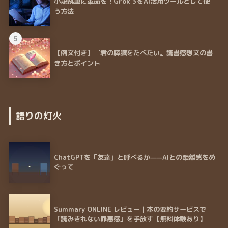
小説執筆に革命を！Grok 3をAI活用ツールとして使
う方法
5
【例文付き】『君の膵臓をたべたい』読書感想文の書
き方とポイント
語りの灯火
ChatGPTを「友達」と呼べるか——AIとの距離感をめ
ぐって
Summary ONLINE レビュー｜本の要約サービスで
「読みきれない罪悪感」を手放す【無料体験あり】