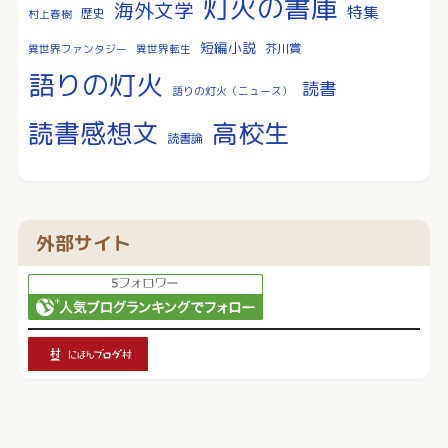
灯火の書庫
海外文学
特集
歴史
村上春樹
短編小説
芥川賞
異世界ファンタジー
異世界転生
語りの灯火
読書
語りの灯火（ニュース）
読書感想文
高校生
読書論
外部サイト