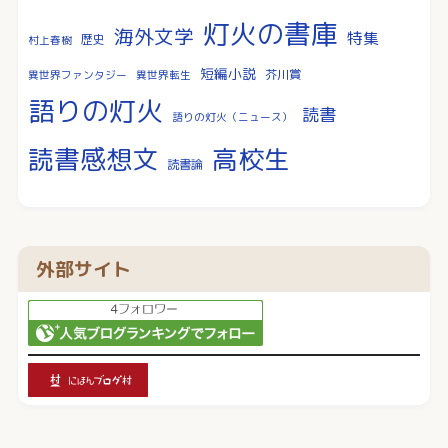
灯火の書庫
海外文学
特集
歴史
村上春樹
短編小説
芥川賞
異世界ファンタジー
異世界転生
語りの灯火
読書
語りの灯火（ニュース）
読書感想文
高校生
読書論
外部サイト