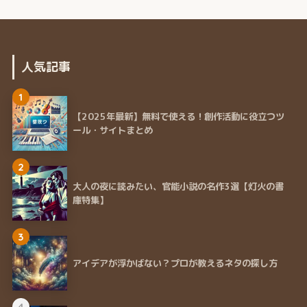
人気記事
1
【2025年最新】無料で使える！創作活動に役立つツ
ール・サイトまとめ
2
大人の夜に読みたい、官能小説の名作3選【灯火の書
庫特集】
3
アイデアが浮かばない？プロが教えるネタの探し方
4