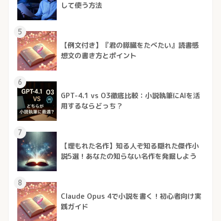
して使う方法
5
【例文付き】『君の膵臓をたべたい』読書感
想文の書き方とポイント
6
GPT-4.1 vs O3徹底比較：小説執筆にAIを活
用するならどっち？
7
【埋もれた名作】知る人ぞ知る隠れた傑作小
説5選！あなたの知らない名作を発掘しよう
8
Claude Opus 4で小説を書く！初心者向け実
践ガイド