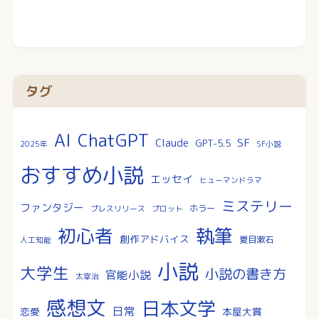
タグ
AI
ChatGPT
SF
Claude
GPT-5.5
2025年
SF小説
おすすめ小説
エッセイ
ヒューマンドラマ
ミステリー
ファンタジー
ホラー
プレスリリース
プロット
執筆
初心者
創作アドバイス
夏目漱石
人工知能
小説
大学生
小説の書き方
官能小説
太宰治
感想文
日本文学
日常
恋愛
本屋大賞