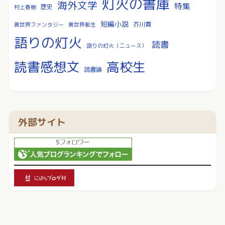
灯火の書庫
海外文学
特集
歴史
村上春樹
短編小説
芥川賞
異世界ファンタジー
異世界転生
語りの灯火
読書
語りの灯火（ニュース）
読書感想文
高校生
読書論
外部サイト