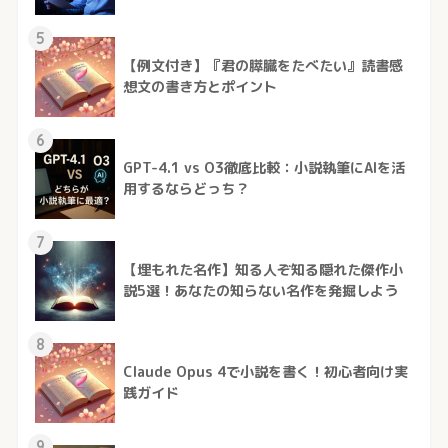
5
【例文付き】『君の膵臓をたべたい』読書感
想文の書き方とポイント
6
GPT-4.1 vs O3徹底比較：小説執筆にAIを活
用するならどっち？
7
【埋もれた名作】知る人ぞ知る隠れた傑作小
説5選！あなたの知らない名作を発掘しよう
8
Claude Opus 4で小説を書く！初心者向け実
践ガイド
9