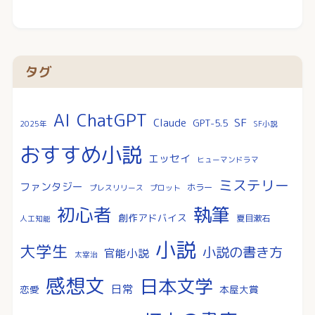
タグ
AI
ChatGPT
SF
Claude
GPT-5.5
2025年
SF小説
おすすめ小説
エッセイ
ヒューマンドラマ
ミステリー
ファンタジー
ホラー
プレスリリース
プロット
執筆
初心者
創作アドバイス
夏目漱石
人工知能
小説
大学生
小説の書き方
官能小説
太宰治
感想文
日本文学
日常
恋愛
本屋大賞