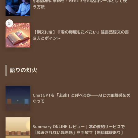
小説執筆に革命を！Grok 3をAI活用ツールとして使
う方法
5
【例文付き】『君の膵臓をたべたい』読書感想文の書
き方とポイント
語りの灯火
ChatGPTを「友達」と呼べるか——AIとの距離感をめ
ぐって
Summary ONLINE レビュー｜本の要約サービスで
「読みきれない罪悪感」を手放す【無料体験あり】