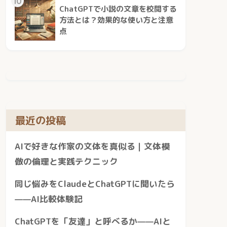
10
ChatGPTで小説の文章を校閲する
方法とは？効果的な使い方と注意
点
最近の投稿
AIで好きな作家の文体を真似る｜文体模
倣の倫理と実践テクニック
同じ悩みをClaudeとChatGPTに聞いたら
——AI比較体験記
ChatGPTを「友達」と呼べるか——AIと