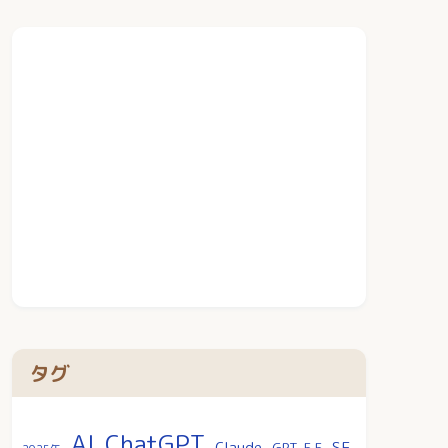
タグ
AI
ChatGPT
SF
Claude
GPT-5.5