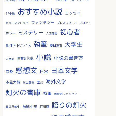
2025年
おすすめ小説
エッセイ
SF小説
ファンタジー
ヒューマンドラマ
プレスリリース
プロット
初心者
ミステリー
ホラー
人工知能
執筆
大学生
創作アドバイス
夏目漱石
小説
小説の書き方
官能小説
太宰治
感想文
日本文学
日常
恋愛
海外文学
本屋大賞
歴史
村上春樹
灯火の書庫
特集
異世界ファンタジー
語りの灯火
短編小説
芥川賞
異世界転生