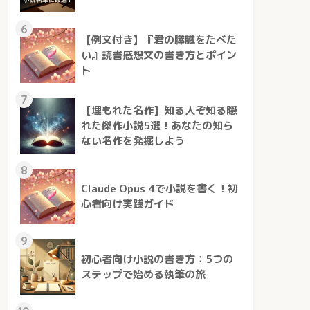
6
【例文付き】『君の膵臓をたべた
い』読書感想文の書き方とポイン
ト
7
【埋もれた名作】知る人ぞ知る隠
れた傑作小説5選！あなたの知ら
ない名作を発掘しよう
8
Claude Opus 4で小説を書く！初
心者向け実践ガイド
9
初心者向け小説の書き方：5つの
ステップで始める執筆の旅