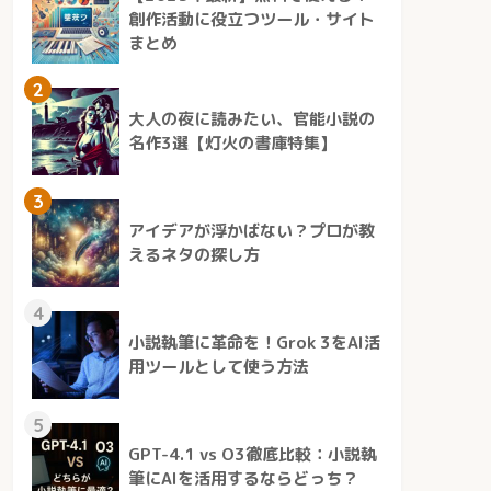
創作活動に役立つツール・サイト
まとめ
2
大人の夜に読みたい、官能小説の
名作3選【灯火の書庫特集】
3
アイデアが浮かばない？プロが教
えるネタの探し方
4
小説執筆に革命を！Grok 3をAI活
用ツールとして使う方法
5
GPT-4.1 vs O3徹底比較：小説執
筆にAIを活用するならどっち？