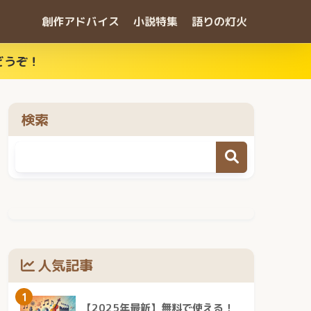
創作アドバイス
小説特集
語りの灯火
どうぞ！
検索
人気記事
1
【2025年最新】無料で使える！