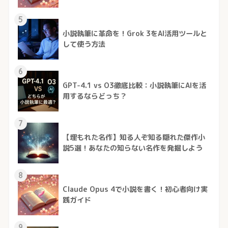
5
小説執筆に革命を！Grok 3をAI活用ツールと
して使う方法
6
GPT-4.1 vs O3徹底比較：小説執筆にAIを活
用するならどっち？
7
【埋もれた名作】知る人ぞ知る隠れた傑作小
説5選！あなたの知らない名作を発掘しよう
8
Claude Opus 4で小説を書く！初心者向け実
践ガイド
9