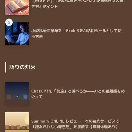
【例文付き】『君の膵臓をたべたい』読書感想文の書
き方とポイント
5
小説執筆に革命を！Grok 3をAI活用ツールとして使
う方法
語りの灯火
ChatGPTを「友達」と呼べるか——AIとの距離感をめ
ぐって
Summary ONLINE レビュー｜本の要約サービスで
「読みきれない罪悪感」を手放す【無料体験あり】