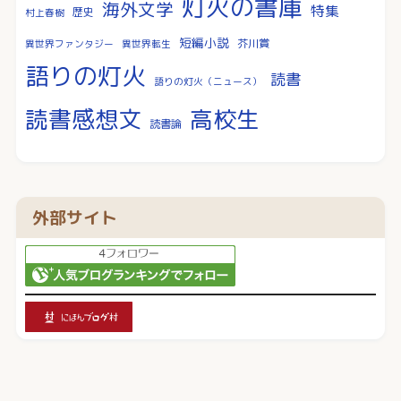
灯火の書庫
海外文学
特集
歴史
村上春樹
短編小説
芥川賞
異世界ファンタジー
異世界転生
語りの灯火
読書
語りの灯火（ニュース）
読書感想文
高校生
読書論
外部サイト