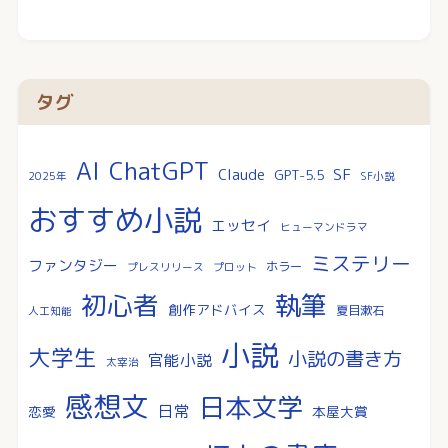
タグ
AI
ChatGPT
SF
Claude
GPT-5.5
2025年
SF小説
おすすめ小説
エッセイ
ヒューマンドラマ
ミステリー
ファンタジー
ホラー
プレスリリース
プロット
執筆
初心者
創作アドバイス
夏目漱石
人工知能
小説
大学生
小説の書き方
官能小説
太宰治
感想文
日本文学
日常
恋愛
本屋大賞