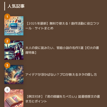
人気記事
1
【2025年最新】無料で使える！創作活動に役立つツ
ール・サイトまとめ
2
大人の夜に読みたい、官能小説の名作3選【灯火の書
庫特集】
3
アイデアが浮かばない？プロが教えるネタの探し方
4
【例文付き】『君の膵臓をたべたい』読書感想文の書
き方とポイント