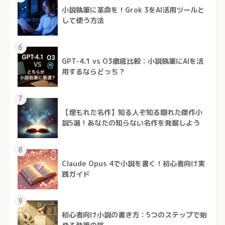
小説執筆に革命を！Grok 3をAI活用ツールと
して使う方法
6
GPT-4.1 vs O3徹底比較：小説執筆にAIを活
用するならどっち？
7
【埋もれた名作】知る人ぞ知る隠れた傑作小
説5選！あなたの知らない名作を発掘しよう
8
Claude Opus 4で小説を書く！初心者向け実
践ガイド
9
初心者向け小説の書き方：5つのステップで始