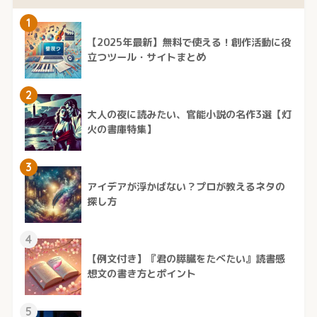
1
【2025年最新】無料で使える！創作活動に役
立つツール・サイトまとめ
2
大人の夜に読みたい、官能小説の名作3選【灯
火の書庫特集】
3
アイデアが浮かばない？プロが教えるネタの
探し方
4
【例文付き】『君の膵臓をたべたい』読書感
想文の書き方とポイント
5