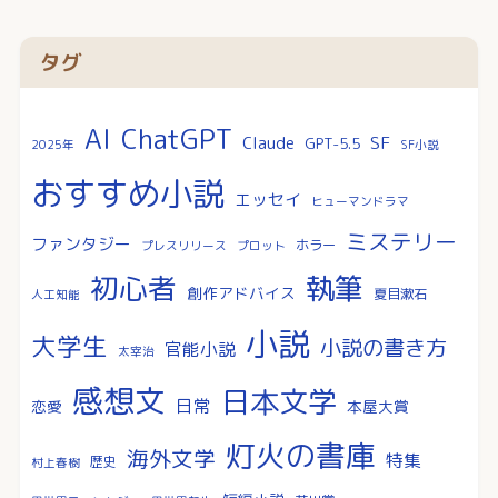
タグ
AI
ChatGPT
SF
Claude
GPT-5.5
2025年
SF小説
おすすめ小説
エッセイ
ヒューマンドラマ
ミステリー
ファンタジー
ホラー
プレスリリース
プロット
執筆
初心者
創作アドバイス
夏目漱石
人工知能
小説
大学生
小説の書き方
官能小説
太宰治
感想文
日本文学
日常
恋愛
本屋大賞
灯火の書庫
海外文学
特集
歴史
村上春樹