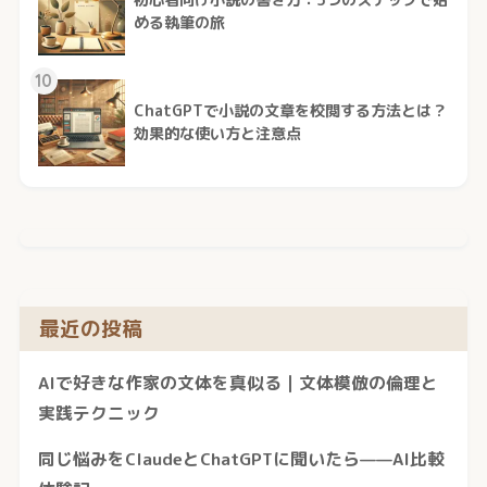
初心者向け小説の書き方：5つのステップで始
める執筆の旅
10
ChatGPTで小説の文章を校閲する方法とは？
効果的な使い方と注意点
最近の投稿
AIで好きな作家の文体を真似る｜文体模倣の倫理と
実践テクニック
同じ悩みをClaudeとChatGPTに聞いたら——AI比較