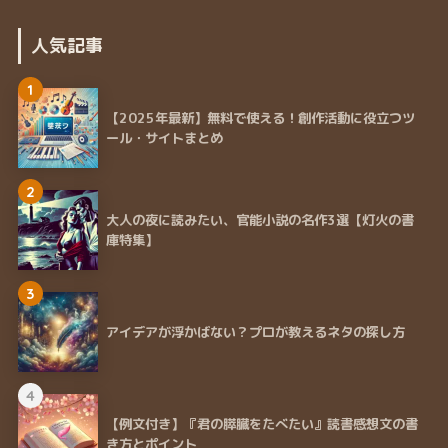
人気記事
1
【2025年最新】無料で使える！創作活動に役立つツ
ール・サイトまとめ
2
大人の夜に読みたい、官能小説の名作3選【灯火の書
庫特集】
3
アイデアが浮かばない？プロが教えるネタの探し方
4
【例文付き】『君の膵臓をたべたい』読書感想文の書
き方とポイント