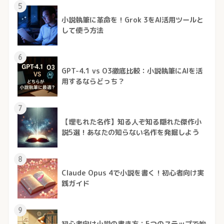
5
小説執筆に革命を！Grok 3をAI活用ツールと
して使う方法
6
GPT-4.1 vs O3徹底比較：小説執筆にAIを活
用するならどっち？
7
【埋もれた名作】知る人ぞ知る隠れた傑作小
説5選！あなたの知らない名作を発掘しよう
8
Claude Opus 4で小説を書く！初心者向け実
践ガイド
9