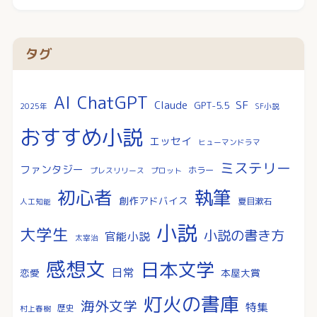
タグ
AI
ChatGPT
SF
Claude
GPT-5.5
2025年
SF小説
おすすめ小説
エッセイ
ヒューマンドラマ
ミステリー
ファンタジー
ホラー
プレスリリース
プロット
執筆
初心者
創作アドバイス
夏目漱石
人工知能
小説
大学生
小説の書き方
官能小説
太宰治
感想文
日本文学
日常
恋愛
本屋大賞
灯火の書庫
海外文学
特集
歴史
村上春樹