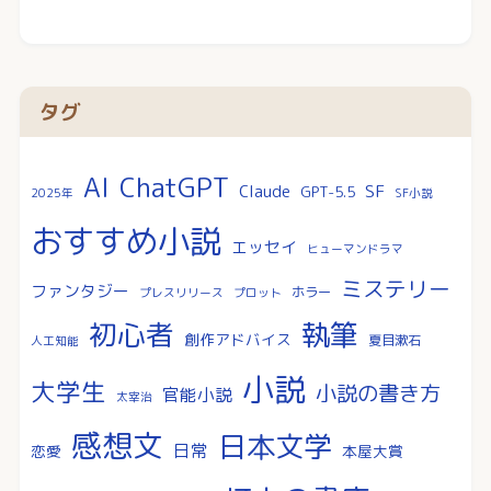
タグ
AI
ChatGPT
SF
Claude
GPT-5.5
2025年
SF小説
おすすめ小説
エッセイ
ヒューマンドラマ
ミステリー
ファンタジー
ホラー
プレスリリース
プロット
執筆
初心者
創作アドバイス
夏目漱石
人工知能
小説
大学生
小説の書き方
官能小説
太宰治
感想文
日本文学
日常
恋愛
本屋大賞