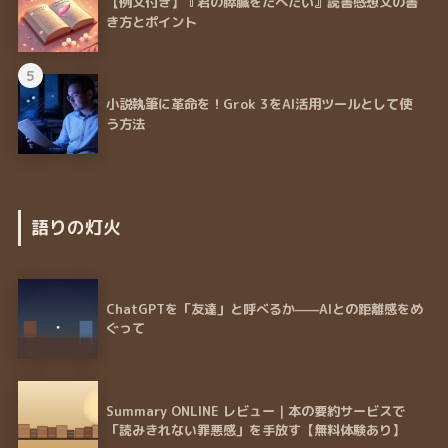
【例文付き】『君の膵臓をたべたい』読書感想文の書
き方とポイント
5
小説執筆に革命を！Grok 3をAI活用ツールとして使
う方法
語りの灯火
ChatGPTを「友達」と呼べるか——AIとの距離感をめ
ぐって
Summary ONLINE レビュー｜本の要約サービスで
「読みきれない罪悪感」を手放す【無料体験あり】