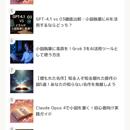
5
GPT-4.1 vs O3徹底比較：小説執筆にAIを活
用するならどっち？
6
小説執筆に革命を！Grok 3をAI活用ツールと
して使う方法
7
【埋もれた名作】知る人ぞ知る隠れた傑作小
説5選！あなたの知らない名作を発掘しよう
8
Claude Opus 4で小説を書く！初心者向け実
践ガイド
9