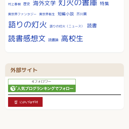
灯火の書庫
海外文学
特集
歴史
村上春樹
短編小説
芥川賞
異世界ファンタジー
異世界転生
語りの灯火
読書
語りの灯火（ニュース）
読書感想文
高校生
読書論
外部サイト