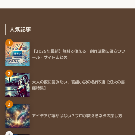
人気記事
1
【2025年最新】無料で使える！創作活動に役立つツ
ール・サイトまとめ
2
大人の夜に読みたい、官能小説の名作3選【灯火の書
庫特集】
3
アイデアが浮かばない？プロが教えるネタの探し方
4