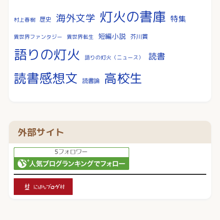
灯火の書庫
海外文学
特集
歴史
村上春樹
短編小説
芥川賞
異世界ファンタジー
異世界転生
語りの灯火
読書
語りの灯火（ニュース）
読書感想文
高校生
読書論
外部サイト