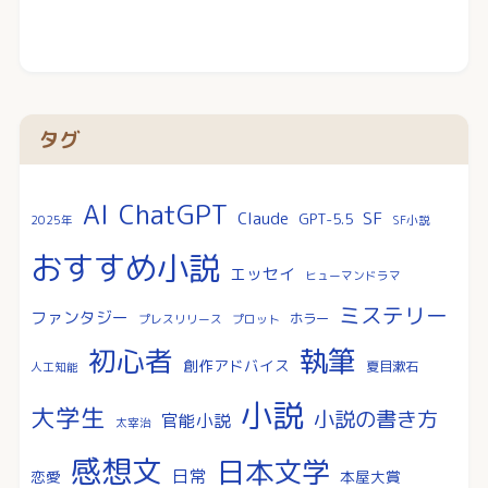
タグ
AI
ChatGPT
SF
Claude
GPT-5.5
2025年
SF小説
おすすめ小説
エッセイ
ヒューマンドラマ
ミステリー
ファンタジー
ホラー
プレスリリース
プロット
執筆
初心者
創作アドバイス
夏目漱石
人工知能
小説
大学生
小説の書き方
官能小説
太宰治
感想文
日本文学
日常
恋愛
本屋大賞