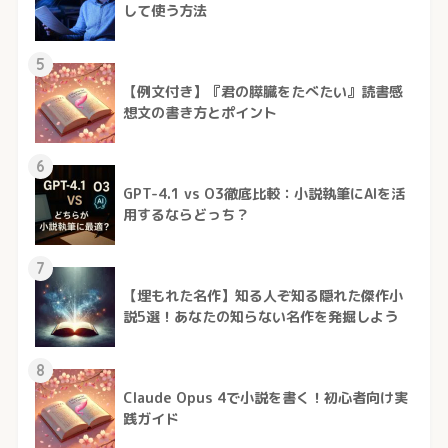
して使う方法
5
【例文付き】『君の膵臓をたべたい』読書感
想文の書き方とポイント
6
GPT-4.1 vs O3徹底比較：小説執筆にAIを活
用するならどっち？
7
【埋もれた名作】知る人ぞ知る隠れた傑作小
説5選！あなたの知らない名作を発掘しよう
8
Claude Opus 4で小説を書く！初心者向け実
践ガイド