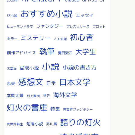
2025年
おすすめ小説
エッセイ
SF小説
ファンタジー
ヒューマンドラマ
プレスリリース
プロット
初心者
ミステリー
ホラー
人工知能
執筆
大学生
創作アドバイス
夏目漱石
小説
小説の書き方
官能小説
太宰治
感想文
日本文学
日常
恋愛
海外文学
本屋大賞
歴史
村上春樹
灯火の書庫
特集
異世界ファンタジー
語りの灯火
短編小説
芥川賞
異世界転生