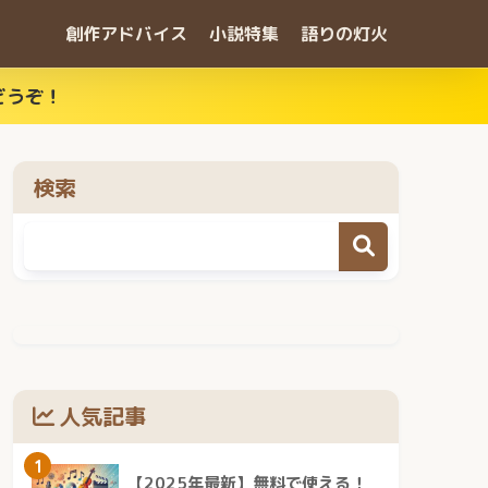
創作アドバイス
小説特集
語りの灯火
どうぞ！
検索
人気記事
1
【2025年最新】無料で使える！