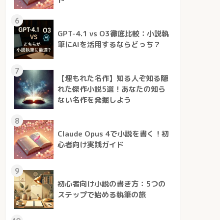
6
GPT-4.1 vs O3徹底比較：小説執
筆にAIを活用するならどっち？
7
【埋もれた名作】知る人ぞ知る隠
れた傑作小説5選！あなたの知ら
ない名作を発掘しよう
8
Claude Opus 4で小説を書く！初
心者向け実践ガイド
9
初心者向け小説の書き方：5つの
ステップで始める執筆の旅