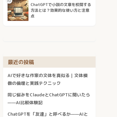
10
ChatGPTで小説の文章を校閲する
方法とは？効果的な使い方と注意
点
最近の投稿
AIで好きな作家の文体を真似る｜文体模
倣の倫理と実践テクニック
同じ悩みをClaudeとChatGPTに聞いたら
——AI比較体験記
ChatGPTを「友達」と呼べるか——AIと