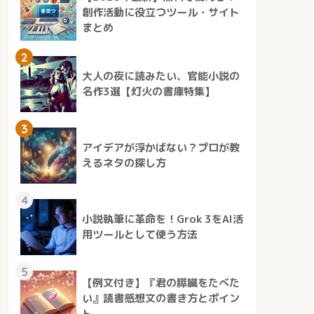
創作活動に役立つツール・サイト
まとめ
2
大人の夜に読みたい、官能小説の
名作3選【灯火の書庫特集】
3
アイデアが浮かばない？プロが教
えるネタの探し方
4
小説執筆に革命を！Grok 3をAI活
用ツールとして使う方法
5
【例文付き】『君の膵臓をたべた
い』読書感想文の書き方とポイン
ト