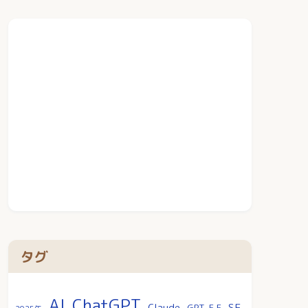
タグ
AI
ChatGPT
SF
Claude
GPT-5.5