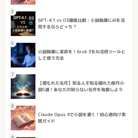
5
GPT-4.1 vs O3徹底比較：小説執筆にAIを活
用するならどっち？
6
小説執筆に革命を！Grok 3をAI活用ツールと
して使う方法
7
【埋もれた名作】知る人ぞ知る隠れた傑作小
説5選！あなたの知らない名作を発掘しよう
8
Claude Opus 4で小説を書く！初心者向け実
践ガイド
9