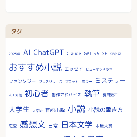
タグ
AI
ChatGPT
SF
Claude
GPT-5.5
2025年
SF小説
おすすめ小説
エッセイ
ヒューマンドラマ
ミステリー
ファンタジー
ホラー
プレスリリース
プロット
執筆
初心者
創作アドバイス
夏目漱石
人工知能
小説
大学生
小説の書き方
官能小説
太宰治
感想文
日本文学
日常
恋愛
本屋大賞