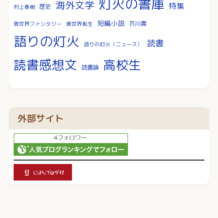
灯火の書庫
海外文学
特集
歴史
村上春樹
短編小説
芥川賞
異世界ファンタジー
異世界転生
語りの灯火
読書
語りの灯火（ニュース）
読書感想文
高校生
読書論
外部サイト