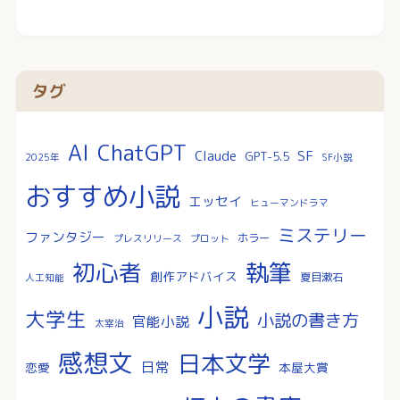
タグ
AI
ChatGPT
SF
Claude
GPT-5.5
2025年
SF小説
おすすめ小説
エッセイ
ヒューマンドラマ
ミステリー
ファンタジー
ホラー
プレスリリース
プロット
執筆
初心者
創作アドバイス
夏目漱石
人工知能
小説
大学生
小説の書き方
官能小説
太宰治
感想文
日本文学
日常
恋愛
本屋大賞