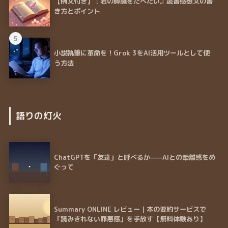
【例文付き】『君の膵臓をたべたい』読書感想文の書
き方とポイント
5
小説執筆に革命を！Grok 3をAI活用ツールとして使
う方法
語りの灯火
ChatGPTを「友達」と呼べるか——AIとの距離感をめ
ぐって
Summary ONLINE レビュー｜本の要約サービスで
「読みきれない罪悪感」を手放す【無料体験あり】