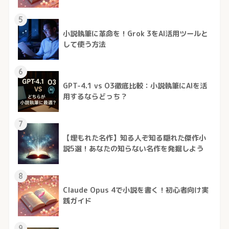
5
小説執筆に革命を！Grok 3をAI活用ツールと
して使う方法
6
GPT-4.1 vs O3徹底比較：小説執筆にAIを活
用するならどっち？
7
【埋もれた名作】知る人ぞ知る隠れた傑作小
説5選！あなたの知らない名作を発掘しよう
8
Claude Opus 4で小説を書く！初心者向け実
践ガイド
9