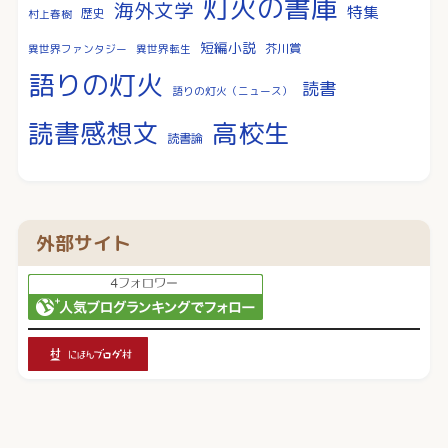
灯火の書庫
海外文学
特集
歴史
村上春樹
短編小説
芥川賞
異世界ファンタジー
異世界転生
語りの灯火
読書
語りの灯火（ニュース）
読書感想文
高校生
読書論
外部サイト