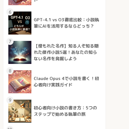
6
GPT-4.1 vs O3徹底比較：小説執
筆にAIを活用するならどっち？
7
【埋もれた名作】知る人ぞ知る隠
れた傑作小説5選！あなたの知ら
ない名作を発掘しよう
8
Claude Opus 4で小説を書く！初
心者向け実践ガイド
9
初心者向け小説の書き方：5つの
ステップで始める執筆の旅