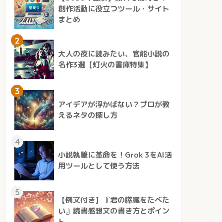
創作活動に役立つツール・サイト
まとめ
2
大人の夜に読みたい、官能小説の
名作3選【灯火の書庫特集】
3
アイデアが浮かばない？プロが教
えるネタの探し方
4
小説執筆に革命を！Grok 3をAI活
用ツールとして使う方法
5
【例文付き】『君の膵臓をたべた
い』読書感想文の書き方とポイン
ト