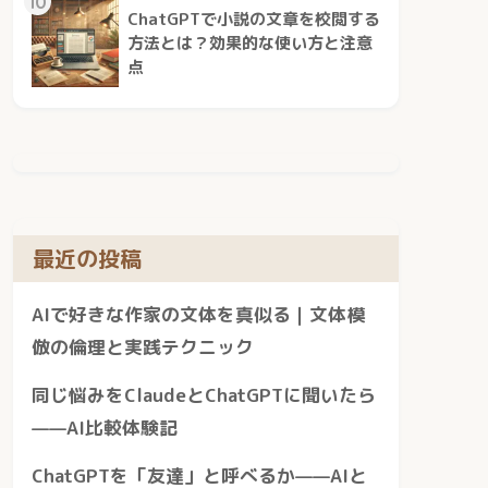
10
ChatGPTで小説の文章を校閲する
方法とは？効果的な使い方と注意
点
最近の投稿
AIで好きな作家の文体を真似る｜文体模
倣の倫理と実践テクニック
同じ悩みをClaudeとChatGPTに聞いたら
——AI比較体験記
ChatGPTを「友達」と呼べるか——AIと