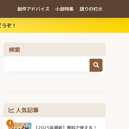
創作アドバイス
小説特集
語りの灯火
どうぞ！
検索
人気記事
1
【2025年最新】無料で使える！