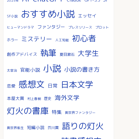
2025年
おすすめ小説
エッセイ
SF小説
ファンタジー
ヒューマンドラマ
プレスリリース
プロット
初心者
ミステリー
ホラー
人工知能
執筆
大学生
創作アドバイス
夏目漱石
小説
小説の書き方
官能小説
太宰治
感想文
日本文学
日常
恋愛
海外文学
本屋大賞
歴史
村上春樹
灯火の書庫
特集
異世界ファンタジー
語りの灯火
短編小説
芥川賞
異世界転生