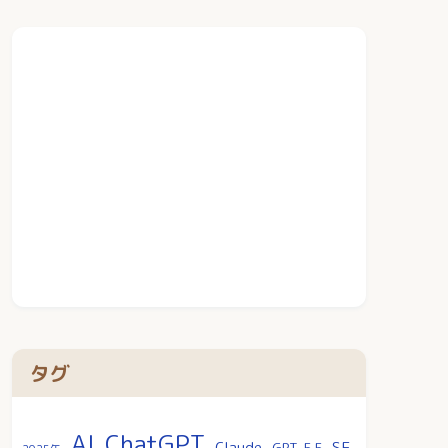
タグ
AI
ChatGPT
SF
Claude
GPT-5.5