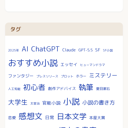
タグ
AI
ChatGPT
SF
Claude
GPT-5.5
2025年
SF小説
おすすめ小説
エッセイ
ヒューマンドラマ
ミステリー
ファンタジー
ホラー
プレスリリース
プロット
執筆
初心者
創作アドバイス
夏目漱石
人工知能
小説
大学生
小説の書き方
官能小説
太宰治
感想文
日本文学
日常
恋愛
本屋大賞