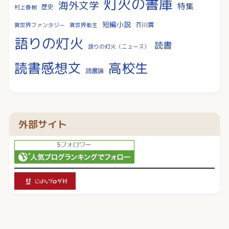
灯火の書庫
海外文学
特集
歴史
村上春樹
短編小説
芥川賞
異世界ファンタジー
異世界転生
語りの灯火
読書
語りの灯火（ニュース）
読書感想文
高校生
読書論
外部サイト