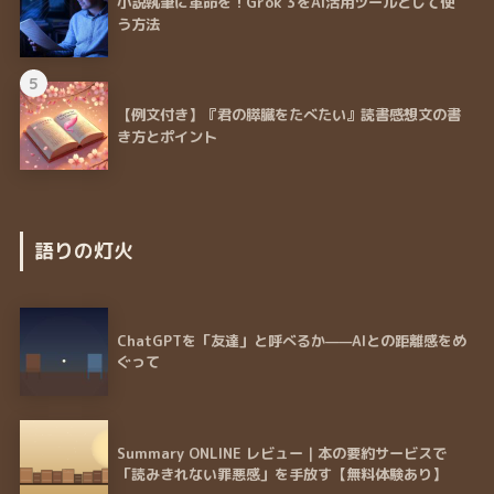
小説執筆に革命を！Grok 3をAI活用ツールとして使
う方法
5
【例文付き】『君の膵臓をたべたい』読書感想文の書
き方とポイント
語りの灯火
ChatGPTを「友達」と呼べるか——AIとの距離感をめ
ぐって
Summary ONLINE レビュー｜本の要約サービスで
「読みきれない罪悪感」を手放す【無料体験あり】