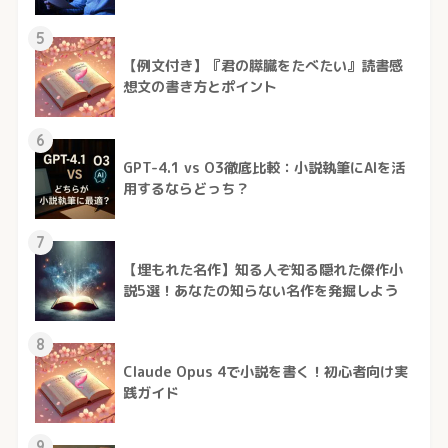
5
【例文付き】『君の膵臓をたべたい』読書感
想文の書き方とポイント
6
GPT-4.1 vs O3徹底比較：小説執筆にAIを活
用するならどっち？
7
【埋もれた名作】知る人ぞ知る隠れた傑作小
説5選！あなたの知らない名作を発掘しよう
8
Claude Opus 4で小説を書く！初心者向け実
践ガイド
9